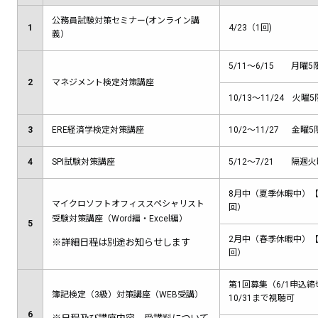
公務員試験対策セミナー(オンライン講
1
4/23（1回)
義）
5/11～6/15 月曜
2
マネジメント検定対策講座
10/13～11/24 火曜
3
ERE経済学検定対策講座
10/2～11/27 金曜
4
SPI試験対策講座
5/12～7/21 隔週
8月中（夏季休暇中）【W
マイクロソフトオフィススペシャリスト
回）
受験対策講座（Word編・Excel編）
5
2月中（春季休暇中）【E
※詳細日程は別途お知らせします
回）
第1回募集（6/1申込締
簿記検定（3級）対策講座（WEB受講）
10/31まで視聴可
6