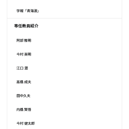
学報「青海波」
専任教員紹介
阿部 雅明
今村 英明
江口 潜
高橋 成夫
田中久夫
内橋 賢悟
今村 健太郎