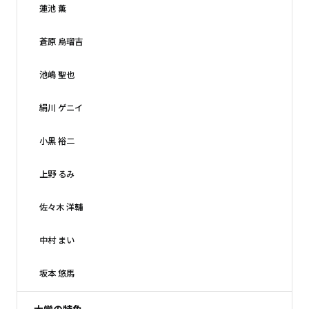
蓮池 薫
蒼原 烏瑠吉
池嶋 聖也
絹川 ゲニイ
小黒 裕二
上野 るみ
佐々木 洋輔
中村 まい
坂本 悠馬