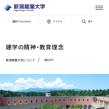
新
潟
産
翻訳/Translation
アクセス
探す
新潟産業大学について
大学概要
建学の精神・教育理念
業
大
学
建学の精神・教育理念
ABOUT
新潟産業大学について