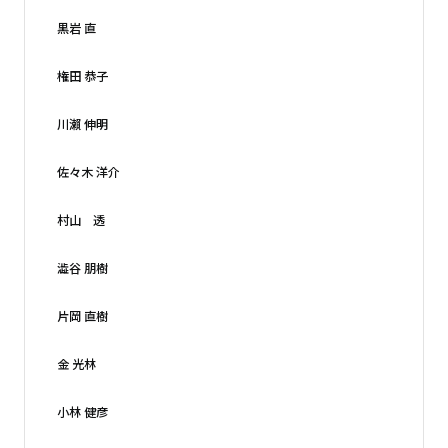
黒岩 直
権田 恭子
川瀨 伸明
佐々木 洋介
村山 透
澁谷 朋樹
片岡 直樹
金 光林
小林 健彦