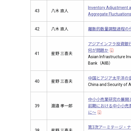
Inventory Adjustment 
43
八木 直人
Aggregate Fluctuation
42
八木 直人
離散的数量調整過程の
アジアインフラ投資銀行（
何が問題か
41
星野 三喜夫
Asian Infrastructure I
Bank（AIIB）
中国とアジア太平洋の
40
星野 三喜夫
China and Security of A
中小小売業研究の展開と
39
渡邉 孝一郎
前期における中小小売
に～
第3次アーミテージ・
38
星野 三喜夫