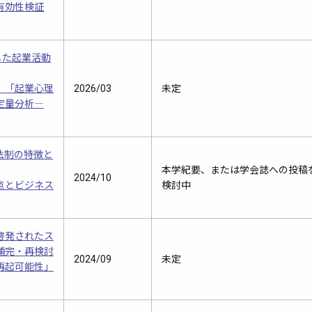
有効性検証
した起業活動
」「起業心理
2026/03
未定
定量分析―
法制の特徴と
本学紀要、または学会誌への投稿
2024/10
点とビジネス
検討中
啓発されたス
補完・再検討
2024/09
未定
再起可能性」