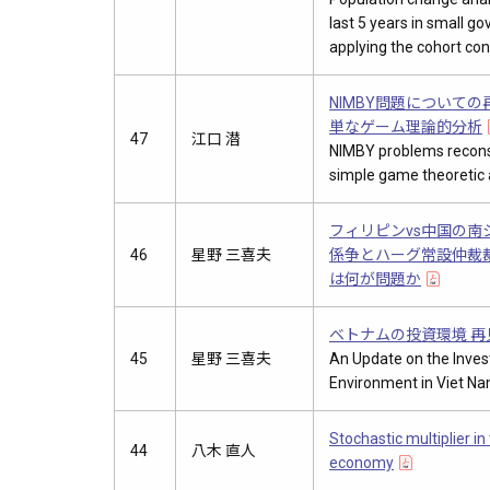
last 5 years in small 
applying the cohort co
NIMBY問題についての
単なゲーム理論的分析
47
江口 潜
NIMBY problems recon
simple game theoretic 
フィリピンvs中国の南
46
星野 三喜夫
係争とハーグ常設仲裁
は何が問題か
ベトナムの投資環境 再
45
星野 三喜夫
An Update on the Inve
Environment in Viet N
Stochastic multiplier i
44
八木 直人
economy