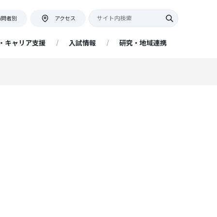
訪問者別
アクセス
・キャリア支援
入試情報
研究・地域連携
キャンパス紹介・アクセス
教員座談会
証明書等の発行について
ネット出願について
アクセス情報
証明書申込フォーム
提出書類
ー
地域連携活動インタビュー
リア
キャンパスマップ・学内施設
ネットの大学 managara（経済
アドミッションポリシー
附属図書館
学部 経済経営学科 通信教育課
程）
プ