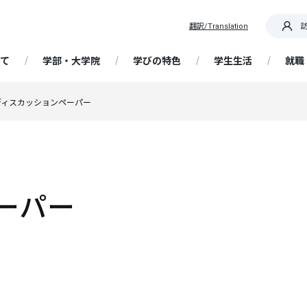
翻訳/Translation
て
学部・大学院
学びの特色
学生生活
就職
OR IT! 道を切り拓く産大生
ディスカッションペーパー
要
部 経済経営学科
践教育プログラム
ア支援
概要・日程
携センター
専任教員紹介
大学院 経済学研究科
基礎ゼミナール
学生支援
在学生向け情報
帰国生入学試験
国際センター / 海外留学
生・卒業生インタビュ
ッセージ
析・未来予測コース
資格取得支援講座
留学生の受け入れ
大学契約アパート・民間アパ
解ゼミナール
ータ
選抜
携・交流
大学の特色
博物館学芸員課程
成長実感プログラム
留学生入学試験
ト
ています！ 教員・職員か
精神・教育理念
営・情報戦略コース
Webキャリア支援（NSUキャ
ッセージ
ど研究室
ナビ）
学ぶ、フィールドワーク
ア支援スケジュール
選抜
歴史・沿革
教員免許状の取得
AI活用人材育成プログラム
社会人入学試験
研究
ーパー
授業・履修
ポリシー（経済学部・通信
計・金融制度コース
程・大学院）
流・国際交流事業
就職情報サイトリンク集
・サークル
業・国際理解コース
学術研究
履修登録
ンスト・プログラム
抜
大学の取り組み
科目等履修生
編入学・転入学試験
ョン・目的、校章・ロゴ、
携事業
ットキャラクター、校歌
能な地域づくりコース
附属柏崎研究所
定部
授業について
企業採用担当者様へ
自己点検・大学認証評価
習事業
得支援
学共通テスト利用選抜
Webシラバス
大学院入学試験
文に係る評価に当たっての
ツ・健康経営コース
ディスカッションペーパー
試験について
FD（ファカルティ ディベロッ
定一覧
ア授業受講制度