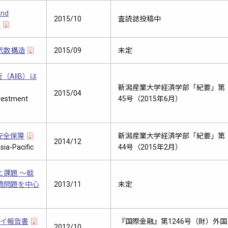
and
2015/10
査読誌投稿中
s
代数構造
2015/09
未定
AIIB）は
新潟産業大学経済学部「紀要」第
2015/04
nvestment
45号（2015年6月）
安全保障
新潟産業大学経済学部「紀要」第
2014/12
sia-Pacific
44号（2015年2月）
課題 ～戦
商問題を中心
2013/11
未定
ナイ報告書
『国際金融』第1246号（財）外国
2012/10