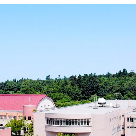
イン・オプション講座
メント）通学・通信
営学科のカリキュラム
紀要
成績について
開
携活動インタビュー
大学見学（個人の方・学校単
事予定
学籍異動
等）
業大学基金について
出張講義のご案内
業大学古本募金
奨学金
・経済的支援
・入学検定料・特待（学費
制度