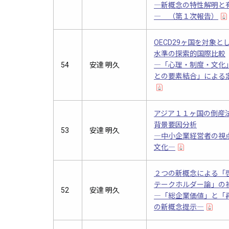
―新概念の特性解明と
― （第１次報告）
OECD29ヶ国を対象と
水準の探索的国際比較
54
安達 明久
―「心理・制度・文化
との要素結合」による
アジア１１ヶ国の倒産
背景要因分析
53
安達 明久
―中小企業経営者の視
文化―
２つの新概念による「
テークホルダー論」の
52
安達 明久
―「総企業価値」と「
の新概念提示―