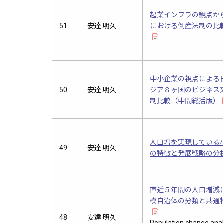
起業インフラの観点か
51
安達 明久
における倒産法制の比
中小企業の視点による
50
安達 明久
ジア８ヶ国のビジネス
制比較（中間総括版）
人口増を実現している
49
安達 明久
の特徴と発展戦略の分
直近５年間の人口増減
模自治体の分類と共通
48
安達 明久
Population change anal