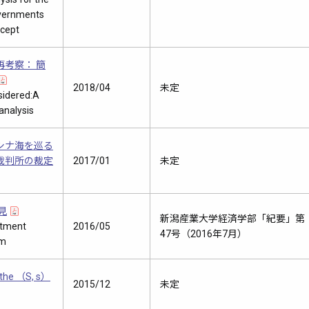
governments
ncept
再考察： 簡
2018/04
未定
sidered:A
analysis
シナ海を巡る
裁判所の裁定
2017/01
未定
見
新潟産業大学経済学部「紀要」第
stment
2016/05
47号（2016年7月）
am
n the （S, s）
2015/12
未定