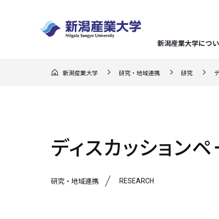
新潟産業大学につい
GO F
新潟産業大学
研究・地域連携
研究
大学概
経済学
地域実
キャリ
入試の
地域連
（在学
ー）
学長メ
経済分
地域理
就職デ
総合型
地域連
応援し
建学の
企業経
らのメ
入試情報
まちか
地域に
キャリ
推薦型
ディスカッションペ
3つの
企業会
教育課
地域交
クラブ
文化産
アドバ
一般選
ミッシ
地域連
就職・キャリア支援
RESEARCH
研究・地域連携
新潟産業大学について
研究・地域連携
学部・大学院
学びの特色
学生生活
マスコ
持続可
強化指
生涯学
資格取
大学入
学位論
スポー
基準
連携協
メディ