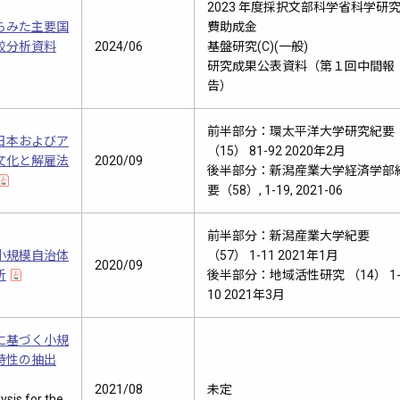
2023 年度採択文部科学省科学研
らみた主要国
費助成金
較分析資料
2024/06
基盤研究(C)(一般)
研究成果公表資料（第１回中間報
告）
前半部分：環太平洋大学研究紀要
日本およびア
（15） 81-92 2020年2月
文化と解
雇法
2020/09
後半部分：新潟産業大学経済学部
要（58）, 1-19, 2021-06
前半部分：新潟産業大学紀要
小規模自治体
（57） 1-11 2021年1月
2020/09
析
後半部分：地域活性研究 （14） 1
10 2021年3月
に基づく小規
特性の抽出
2021/08
未定
ysis for the