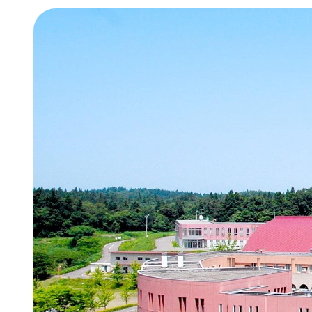
オンラ
経済経
情報公
地域連
年間行
新潟産
新潟産
学費・
奨学金
学納金
減免）