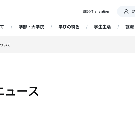
翻訳/Translation
て
学部・大学院
学びの特色
学生生活
就職
OR IT! 道を切り拓く産大生
ついて
要
部 経済経営学科
践教育プログラム
ア支援
概要・日程
携センター
専任教員紹介
大学院 経済学研究科
基礎ゼミナール
学生支援
在学生向け情報
帰国生入学試験
国際センター / 海外留学
生・卒業生インタビュ
ッセージ
析・未来予測コース
資格取得支援講座
留学生の受け入れ
大学契約アパート・民間アパ
解ゼミナール
ータ
選抜
携・交流
大学の特色
博物館学芸員課程
成長実感プログラム
留学生入学試験
ト
ています！ 教員・職員か
精神・教育理念
営・情報戦略コース
Webキャリア支援（NSUキャ
ッセージ
ど研究室
ナビ）
学ぶ、フィールドワーク
ア支援スケジュール
選抜
歴史・沿革
教員免許状の取得
AI活用人材育成プログラム
社会人入学試験
研究
ニュース
授業・履修
ポリシー（経済学部・通信
計・金融制度コース
程・大学院）
流・国際交流事業
就職情報サイトリンク集
・サークル
業・国際理解コース
学術研究
履修登録
ンスト・プログラム
抜
大学の取り組み
科目等履修生
編入学・転入学試験
ョン・目的、校章・ロゴ、
携事業
ットキャラクター、校歌
能な地域づくりコース
附属柏崎研究所
定部
授業について
企業採用担当者様へ
自己点検・大学認証評価
習事業
得支援
学共通テスト利用選抜
Webシラバス
大学院入学試験
文に係る評価に当たっての
ツ・健康経営コース
ディスカッションペーパー
試験について
FD（ファカルティ ディベロッ
定一覧
ア授業受講制度