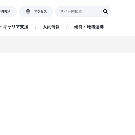
訪問者別
アクセス
・キャリア支援
入試情報
研究・地域連携
キャンパス紹介・アクセス
教員座談会
証明書等の発行について
ネット出願について
アクセス情報
証明書申込フォーム
提出書類
ー
地域連携活動インタビュー
リア
キャンパスマップ・学内施設
ネットの大学 managara（経済
アドミッションポリシー
附属図書館
学部 経済経営学科 通信教育課
程）
プ