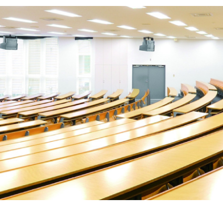
イン・オプション講座
メント）通学・通信
営学科のカリキュラム
紀要
成績について
開
携活動インタビュー
大学見学（個人の方・学校単
事予定
学籍異動
等）
業大学基金について
出張講義のご案内
業大学古本募金
奨学金
・経済的支援
・入学検定料・特待（学費
制度