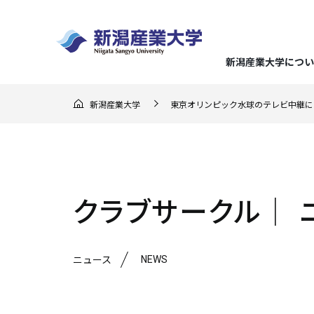
新潟産業大学につい
GO F
新潟産業大学
東京オリンピック水球のテレビ中継に
大学概
経済学
地域実
キャリ
入試の
地域連
（在学
ー）
学長メ
経済分
地域理
就職デ
総合型
地域連
応援し
建学の
企業経
らのメ
入試情報
まちか
地域に
キャリ
推薦型
クラブサークル│ 
3つの
企業会
教育課
地域交
クラブ
文化産
アドバ
一般選
ミッシ
地域連
就職・キャリア支援
NEWS
ニュース
新潟産業大学について
研究・地域連携
学部・大学院
学びの特色
学生生活
マスコ
持続可
強化指
生涯学
資格取
大学入
学位論
スポー
基準
連携協
メディ