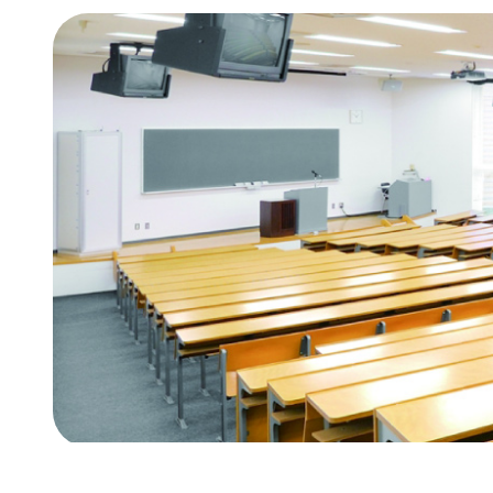
オンラ
経済経
情報公
地域連
年間行
新潟産
新潟産
学費・
奨学金
学納金
減免）