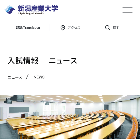
新潟
翻訳/Translation
アクセス
探す
産業
【進学をご検討の皆さん】オンライン個別相談を受付中です！
大学
入試情報│ ニュース
NEWS
ニュース