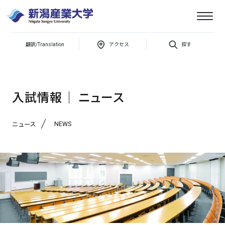
新潟
翻訳/Translation
アクセス
探す
産業
5/25（土）【オンライン型】オープンキャンパスを開催します
大学
入試情報│ ニュース
NEWS
ニュース