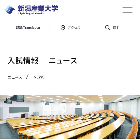
新
潟
産
翻訳/Translation
アクセス
探す
推薦型選抜の出願受付を開始しました＜出願期間：～11/18まで＞
業
大
学
入試情報│ ニュース
NEWS
ニュース