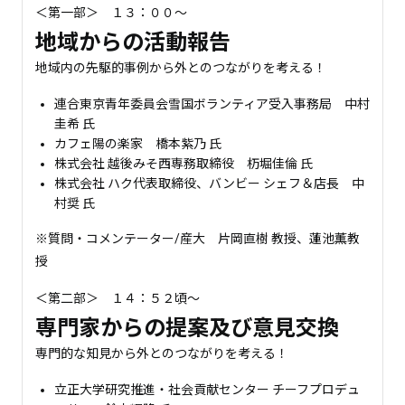
＜第一部＞ １３：００～
地域からの活動報告
地域内の先駆的事例から外とのつながりを考える！
連合東京青年委員会雪国ボランティア受入事務局 中村
圭希 氏
カフェ陽の楽家 橋本紫乃 氏
株式会社 越後みそ西専務取締役 杤堀佳倫 氏
株式会社 ハク代表取締役、バンビー シェフ＆店長 中
村奨 氏
※質問・コメンテーター/産大 片岡直樹 教授、蓮池薫教
授
＜第二部＞ １４：５２頃～
専門家からの提案及び意見交換
専門的な知見から外とのつながりを考える！
立正大学研究推進・社会貢献センター チーフプロデュ