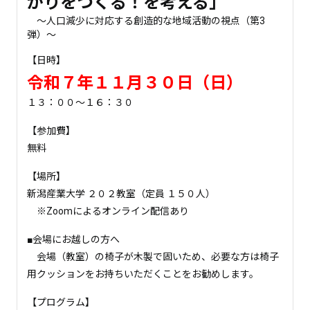
がりをつくる！を考える」
～人口減少に対応する創造的な地域活動の視点（第3
弾）～
【日時】
令和７年１１月３０日（日）
１３：００～１６：３０
【参加費】
無料
【場所】
新潟産業大学 ２０２教室（定員 １５０人）
※Zoomによるオンライン配信あり
■会場にお越しの方へ
会場（教室）の椅子が木製で固いため、必要な方は椅子
用クッションをお持ちいただくことをお勧めします。
【プログラム】