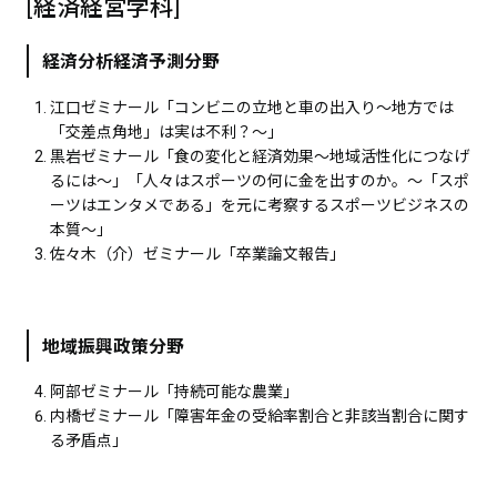
[経済経営学科]
経済分析経済予測分野
江口ゼミナール「コンビニの立地と車の出入り～地方では
「交差点角地」は実は不利？～」
黒岩ゼミナール「食の変化と経済効果～地域活性化につなげ
るには～」「人々はスポーツの何に金を出すのか。～「スポ
ーツはエンタメである」を元に考察するスポーツビジネスの
本質～」
佐々木（介）ゼミナール「卒業論文報告」
地域振興政策分野
阿部ゼミナール「持続可能な農業」
内橋ゼミナール「障害年金の受給率割合と非該当割合に関す
る矛盾点」