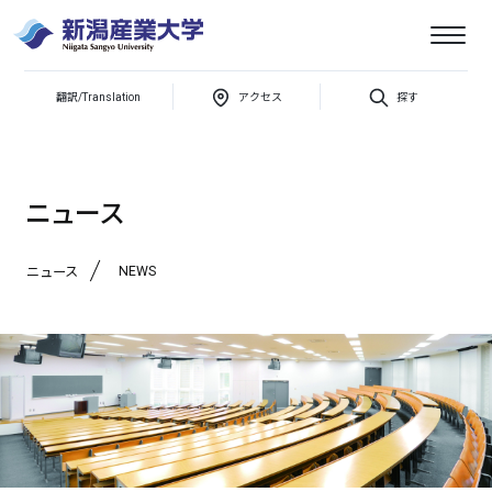
新
潟
産
翻訳/Translation
アクセス
探す
新潟県立柏崎高等学校・附属中学校との締結式が執り行われました
業
大
学
ニュース
NEWS
ニュース