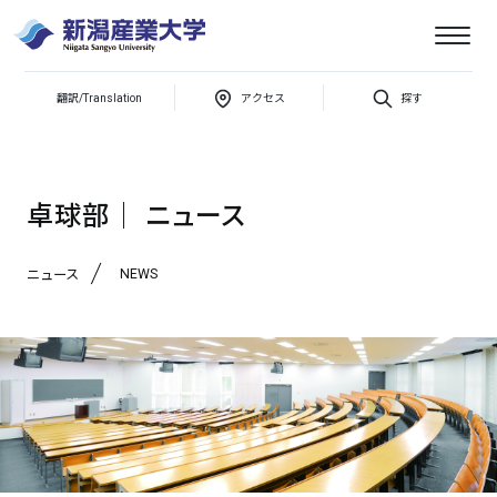
新
潟
産
翻訳/Translation
アクセス
探す
第７３回春季北信越学生卓球選手権大会 兼第９５回全日本大学総合卓球選手権大
業
大
学
卓球部│ ニュース
NEWS
ニュース