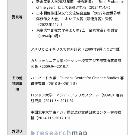
新潟産業大学2023年度「優秀教員」（Best Professor
of the year）として表彰される（2024年.4月）
日本朝鮮族経済文化交流協会主催「2022年度世界朝
受賞等
鮮族作文大会」において大賞（最優秀賞）受賞
（2022年.11月）
東京大学比較文学会より第9回「金素雲賞」を受賞
（1994年.3月）
アメリカとイギリスで在外研究（2009年9月より2年間）
カリフォルニア大学バークレー校東アジア研究所客員研
究員（2009.9～2010.7）
その他
ハーバード大学 Fairbank Center for Chinese Studies 客
特記事
員研究員（2010.8～2011.5）
項
ロンドン大学 アジア・アフリカスクール（SOAS）客員
研究員（2011.6～2011.8）
中国北華大学東アジア歴史及び文献研究センター客員教
授（2014.11～2017.10）
外部リ