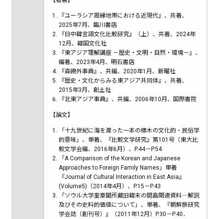
【著書】
『ユーラシア周縁地帯における近現代』、共著、
2025年7月、臨川書店
『日中韓言語文化比較研究』（上）、共著、2024年
12月、韓国文化社
『東アジア理解講座 －歴史・文明・自然・環境－』、
編著、2023年4月、明石書店
『森鴎外事典』、共編、2020年1月、新曜社
『歴史・文化からみる東アジア共同体』、共著、
2015年3月、創土社
『北東アジア事典』、共編、2006年10月、国際書院
【論文】
「十九世紀に海を渡った一本の標木の文化的・民俗学
的意味」、単著、『比較文学研究』第101号（東大比
較文学会編、2016年6月）、P.44－P.54
「A Comparison of the Korean and Japanese
Approaches to Foreign Family Names」単著
『Journal of Cultural Interaction in East Asia』
(Volume5)（2014年4月）、P.15－P.43
「ソウル大学奎章閣所蔵旧韓末の間島関連資料―解説
及びその史料的価値について」、単著、『朝鮮族研究
学会誌（創刊号）』（2011年12月）P.30－P.40．