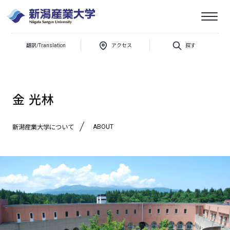
新潟産業
翻訳/Translation
アクセス
探す
新潟産業大学について
専任教員紹介
金 光林
大学
金 光林
ABOUT
新潟産業大学について