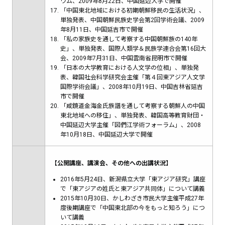
ウム、2009年8月22日、中国延辺大学で開催
「中国東北地域における初期朝鮮移民の生活状況」、
単独発表、中国朝鮮民族史学会第2回学術会議、2009
年8月11日、中国延吉市で開催
「私の家族史を通して考察する中国朝鮮族の140年
史」、単独発表、国際人類学＆民族学連合会第16回大
会、2009年7月31日、中国雲南省昆明市で開催
「日本の大学教育における人文学の位相」、単独発
表、韓国社会科学研究会主催「第４回東アジア人文学
国際学術会議」、2008年10月19日、中国吉林省延吉
市で開催
「咸鏡道金海金氏族譜を通して考察する朝鮮人の中国
東北地域への移住」、単独発表、韓国高等教育財団・
中国延辺大学主催「図們江学術フォーラム」、2008
年10月18日、中国延辺大学で開催
【公開講座、講演会、その他への出講状況】
2016年5月24日、新潟県立大学「東アジア研究」講座
で「東アジアの姓氏と東アジア共同体」について講義
2015年10月30日、かしわざき市民大学主催平成27年
度後期講座で「中国東北部の今をもっと知ろう」につ
いて講義