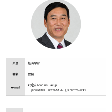
所属
経済学部
職名
教授
kgl[@]econ.nsu.ac.jp
e-mail
（@には迷惑メール対策のため、[ ]をつけています）