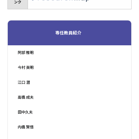
ンク
専任教員紹介
阿部 雅明
今村 英明
江口 潜
高橋 成夫
田中久夫
内橋 賢悟