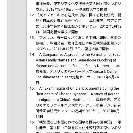
単独発表、東アジア文化交渉学会第５回国際シンポジ
ウム、2013年5月10日、香港城市大学で開催
「東アジアにおける姓氏の形成に関する比較研究ー朝
鮮と日本の外来姓氏を中心に」、単独発表、東アジア
文化交渉学会第４回国際シンポジウム、2012年5月12
日、韓国高麗大学校で開催
「アメリカ、ヨーロッパにおける中国、韓国、日本の
位相」、単独発表、第４回在日本中国朝鮮族国際シン
ポジウム、2011年12月17日、龍谷大学で開催
「A Comparative Approach to the Formation of East
Asian Family Names and Genealogies:Looking at
Korean and Japanese Foreign Family Names」、単
独発表、アメリカのハーバード大学Fairbank Center
For Chinese Studiesの定期セミナー、2011年5月24
日
「An Examination of Official Documents during the
“last Years of Chosŏn Dynasty”－A Study of Korean
Immigrants to China’s Northeast」、単独発表、アメ
リカのカリフォルニア大学バークレー校東アジア研究
所韓国学研究センターの定期セDミナー、2010年6月
15日
「朝鮮語と日本語における国字と固有の漢字語」、単
独発表、第１回中日韓言語文化比較研究国際シンポジ