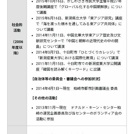
2015年10月16日、かしわざき市民大学主催平成27年
度後期講座で「グローバル化する中国朝鮮族」につい
て講義
2015年6月16日、新潟県立大学「東アジア研究」講座
で「海を渡った標木を通してみる東アジア共同体」に
社会的
ついて講義
活動
2014年11月11日、中国北華大学東アジア歴史及び文
献研究センターで「中国と朝鮮の近現代史の中の間
（2006
島」について講演
年度以
2014年3月7日、十日町市「ひとづくりカレッジ」で
降）
「新潟産業大学における国際化教育」について講演
2011年11月15日、十日町市での新潟産業大学公開講
座「韓国を読み解くキーワード」に出講
【自治体等の委員会・審議会への参加状況】
2014年4月1日～現在 柏崎市都市計画審議会 委員
【その他の活動】
2013年11月～現在 ドナルド・キーン・センター柏
崎の運営企画委員及び当センターのボランティア会の
活動に参加