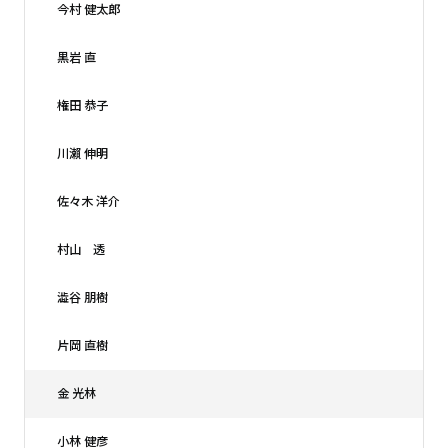
今村 健太郎
黒岩 直
権田 恭子
川瀨 伸明
佐々木 洋介
村山 透
澁谷 朋樹
片岡 直樹
金 光林
小林 健彦