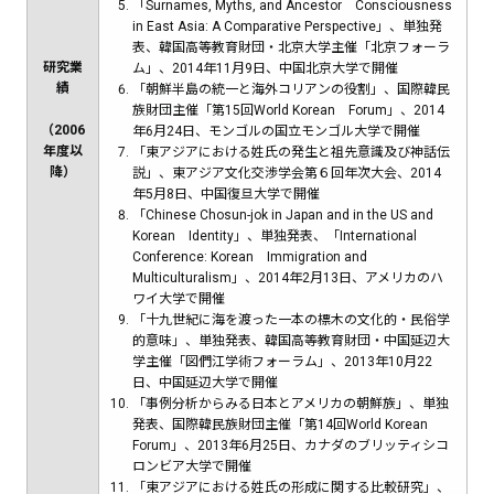
「Surnames, Myths, and Ancestor Consciousness
in East Asia: A Comparative Perspective」、単独発
表、韓国高等教育財団・北京大学主催「北京フォーラ
研究業
ム」、2014年11月9日、中国北京大学で開催
績
「朝鮮半島の統一と海外コリアンの役割」、国際韓民
族財団主催「第15回World Korean Forum」、2014
（2006
年6月24日、モンゴルの国立モンゴル大学で開催
年度以
「東アジアにおける姓氏の発生と祖先意識及び神話伝
降）
説」、東アジア文化交渉学会第６回年次大会、2014
年5月8日、中国復旦大学で開催
「Chinese Chosun-jok in Japan and in the US and
Korean Identity」、単独発表、「International
Conference: Korean Immigration and
Multiculturalism」、2014年2月13日、アメリカのハ
ワイ大学で開催
「十九世紀に海を渡った一本の標木の文化的・民俗学
的意味」、単独発表、韓国高等教育財団・中国延辺大
学主催「図們江学術フォーラム」、2013年10月22
日、中国延辺大学で開催
「事例分析からみる日本とアメリカの朝鮮族」、単独
発表、国際韓民族財団主催「第14回World Korean
Forum」、2013年6月25日、カナダのブリッティシコ
ロンビア大学で開催
「東アジアにおける姓氏の形成に関する比較研究」、