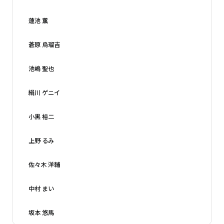
蓮池 薫
蒼原 烏瑠吉
池嶋 聖也
絹川 ゲニイ
小黒 裕二
上野 るみ
佐々木 洋輔
中村 まい
坂本 悠馬