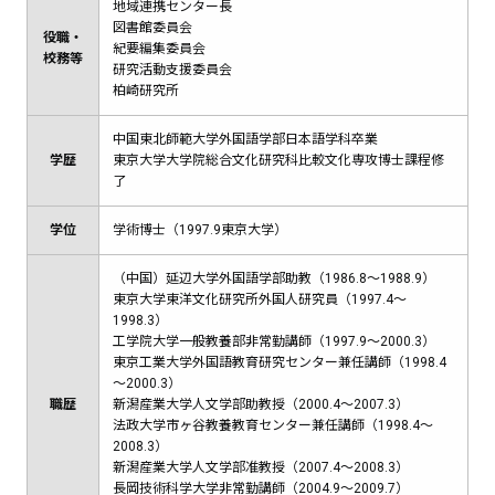
地域連携センター長
図書館委員会
役職・
紀要編集委員会
校務等
研究活動支援委員会
柏崎研究所
中国東北師範大学外国語学部日本語学科卒業
学歴
東京大学大学院総合文化研究科比較文化専攻博士課程修
了
学位
学術博士（1997.9東京大学）
（中国）延辺大学外国語学部助教（1986.8～1988.9）
東京大学東洋文化研究所外国人研究員（1997.4～
1998.3）
工学院大学一般教養部非常勤講師（1997.9～2000.3）
東京工業大学外国語教育研究センター兼任講師（1998.4
～2000.3）
職歴
新潟産業大学人文学部助教授（2000.4～2007.3）
法政大学市ヶ谷教養教育センター兼任講師（1998.4～
2008.3）
新潟産業大学人文学部准教授（2007.4～2008.3）
長岡技術科学大学非常勤講師（2004.9～2009.7）