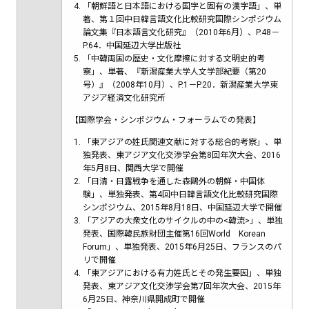
「朝鮮語と日本語における国字と固有の漢字語」、単
著、第１回中日韓言語文化比較研究国際シンポジウム
論文集『日本語言文化研究』（2010年6月）、P.48－
P.64．中国延辺大学出版社
「中韓両国の歴史・文化摩擦に対する文明史的考
察」、単著、『新潟産業大学人文学部紀要（第20
号）』（2008年10月）、P.1－P.20．新潟産業大学東
アジア経済文化研究所
【国際学会・シンポジウム・フォーラムでの発表】
「東アジアの姓氏関連文献に対する総合的考察」、単
独発表、東アジア文化交渉学会第8回年次大会、2016
年5月8日、関西大学で開催
「日清・日露戦争を通した森鷗外の朝鮮・中国体
験」、単独発表、第4回中日韓言語文化比較研究国際
シンポジウム、2015年8月18日、中国延辺大学で開催
「アジアの大衆文化のサイクルの中の<韓流>」、単独
発表、国際韓民族財団主催第16回World Korean
Forum」、単独発表、2015年6月25日、フランスのパ
リで開催
「東アジアにおける有力姓氏とその発生要因」、単独
発表、東アジア文化交渉学会第7回年次大会、2015年
6月25日、神奈川県開成町で開催