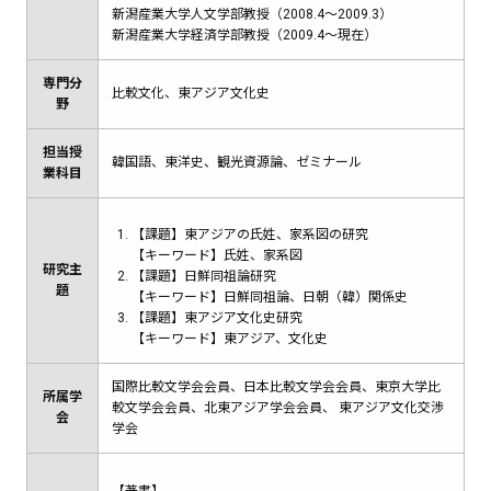
新潟産業大学人文学部教授（2008.4～2009.3）
新潟産業大学経済学部教授（2009.4～現在）
専門分
比較文化、東アジア文化史
野
担当授
韓国語、東洋史、観光資源論、ゼミナール
業科目
【課題】東アジアの氏姓、家系図の研究
【キーワード】氏姓、家系図
研究主
【課題】日鮮同祖論研究
題
【キーワード】日鮮同祖論、日朝（韓）関係史
【課題】東アジア文化史研究
【キーワード】東アジア、文化史
国際比較文学会会員、日本比較文学会会員、東京大学比
所属学
較文学会会員、北東アジア学会会員、 東アジア文化交渉
会
学会