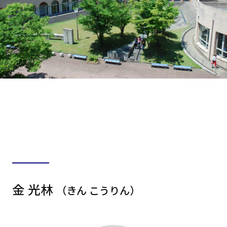
金 光林
（きん こうりん）