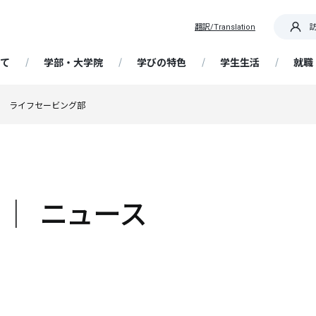
翻訳/Translation
て
学部・大学院
学びの特色
学生生活
就職
OR IT! 道を切り拓く産大生
ライフセービング部
要
部 経済経営学科
践教育プログラム
ア支援
概要・日程
携センター
専任教員紹介
大学院 経済学研究科
基礎ゼミナール
学生支援
在学生向け情報
帰国生入学試験
国際センター / 海外留学
生・卒業生インタビュ
ッセージ
析・未来予測コース
資格取得支援講座
留学生の受け入れ
大学契約アパート・民間アパ
解ゼミナール
ータ
選抜
携・交流
大学の特色
博物館学芸員課程
成長実感プログラム
留学生入学試験
ト
ています！ 教員・職員か
精神・教育理念
営・情報戦略コース
Webキャリア支援（NSUキャ
ッセージ
ど研究室
ナビ）
学ぶ、フィールドワーク
ア支援スケジュール
選抜
歴史・沿革
教員免許状の取得
AI活用人材育成プログラム
社会人入学試験
研究
│ ニュース
授業・履修
ポリシー（経済学部・通信
計・金融制度コース
程・大学院）
流・国際交流事業
就職情報サイトリンク集
・サークル
業・国際理解コース
学術研究
履修登録
ンスト・プログラム
抜
大学の取り組み
科目等履修生
編入学・転入学試験
ョン・目的、校章・ロゴ、
携事業
ットキャラクター、校歌
能な地域づくりコース
附属柏崎研究所
定部
授業について
企業採用担当者様へ
自己点検・大学認証評価
習事業
得支援
学共通テスト利用選抜
Webシラバス
大学院入学試験
文に係る評価に当たっての
ツ・健康経営コース
ディスカッションペーパー
試験について
FD（ファカルティ ディベロッ
定一覧
ア授業受講制度