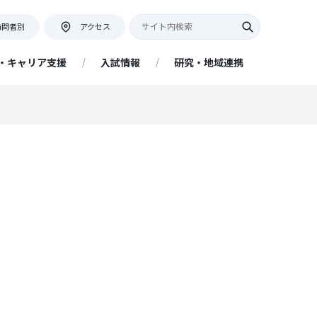
訪問者別
アクセス
・キャリア支援
入試情報
研究・地域連携
キャンパス紹介・アクセス
教員座談会
証明書等の発行について
ネット出願について
アクセス情報
証明書申込フォーム
提出書類
ー
地域連携活動インタビュー
リア
キャンパスマップ・学内施設
ネットの大学 managara（経済
アドミッションポリシー
附属図書館
学部 経済経営学科 通信教育課
程）
プ