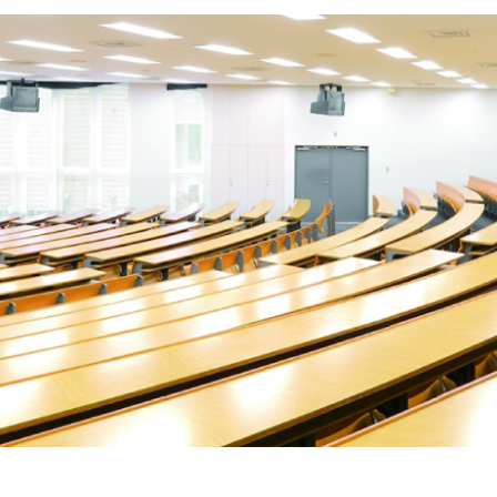
イン・オプション講座
メント）通学・通信
営学科のカリキュラム
紀要
成績について
開
携活動インタビュー
大学見学（個人の方・学校単
事予定
学籍異動
等）
業大学基金について
出張講義のご案内
業大学古本募金
奨学金
・経済的支援
・入学検定料・特待（学費
制度