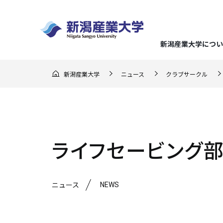
新潟産業大学につい
GO F
新潟産業大学
ニュース
クラブサークル
大学概
経済学
地域実
キャリ
入試の
地域連
（在学
ー）
学長メ
経済分
地域理
就職デ
総合型
地域連
応援し
建学の
企業経
らのメ
入試情報
まちか
地域に
キャリ
推薦型
ライフセービング部
3つの
企業会
教育課
地域交
クラブ
文化産
アドバ
一般選
ミッシ
地域連
就職・キャリア支援
NEWS
新潟産業大学について
研究・地域連携
学部・大学院
学びの特色
学生生活
ニュース
マスコ
持続可
強化指
生涯学
資格取
大学入
学位論
スポー
基準
連携協
メディ