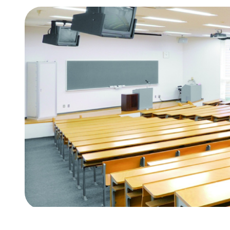
オンラ
経済経
情報公
地域連
年間行
新潟産
新潟産
学費・
奨学金
学納金
減免）