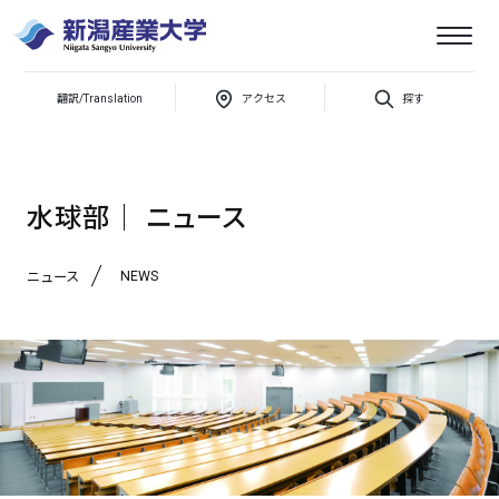
翻訳/Translation
アクセス
探す
新潟産業大学
ニュース
クラブサークル
水球部
水球部│ ニュース
NEWS
ニュース