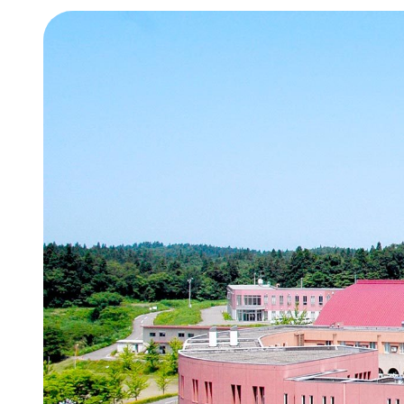
オンラ
経済経
情報公
地域連
年間行
新潟産
新潟産
学費・
奨学金
学納金
減免）