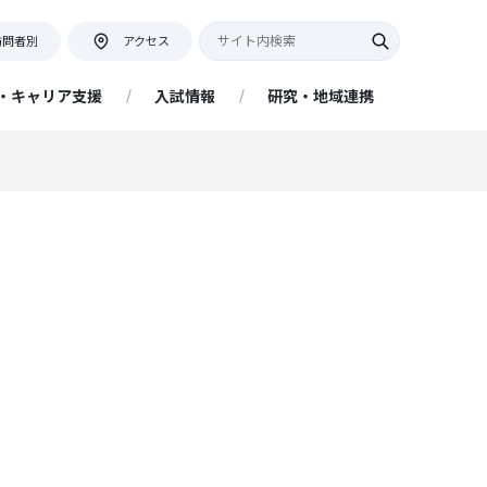
訪問者別
アクセス
・キャリア支援
入試情報
研究・地域連携
キャンパス紹介・アクセス
教員座談会
証明書等の発行について
ネット出願について
アクセス情報
証明書申込フォーム
提出書類
ー
地域連携活動インタビュー
リア
キャンパスマップ・学内施設
ネットの大学 managara（経済
アドミッションポリシー
附属図書館
学部 経済経営学科 通信教育課
程）
プ