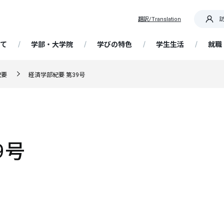
翻訳/Translation
て
学部・大学院
学びの特色
学生生活
就職
OR IT! 道を切り拓く産大生
紀要
経済学部紀要 第39号
要
部 経済経営学科
践教育プログラム
ア支援
概要・日程
携センター
専任教員紹介
大学院 経済学研究科
基礎ゼミナール
学生支援
在学生向け情報
帰国生入学試験
国際センター / 海外留学
生・卒業生インタビュ
ッセージ
析・未来予測コース
資格取得支援講座
留学生の受け入れ
大学契約アパート・民間アパ
解ゼミナール
ータ
選抜
携・交流
大学の特色
博物館学芸員課程
成長実感プログラム
留学生入学試験
ト
ています！ 教員・職員か
精神・教育理念
営・情報戦略コース
Webキャリア支援（NSUキャ
ッセージ
ど研究室
ナビ）
学ぶ、フィールドワーク
ア支援スケジュール
選抜
歴史・沿革
教員免許状の取得
AI活用人材育成プログラム
社会人入学試験
研究
9号
授業・履修
ポリシー（経済学部・通信
計・金融制度コース
程・大学院）
流・国際交流事業
就職情報サイトリンク集
・サークル
業・国際理解コース
学術研究
履修登録
ンスト・プログラム
抜
大学の取り組み
科目等履修生
編入学・転入学試験
ョン・目的、校章・ロゴ、
携事業
ットキャラクター、校歌
能な地域づくりコース
附属柏崎研究所
定部
授業について
企業採用担当者様へ
自己点検・大学認証評価
習事業
得支援
学共通テスト利用選抜
Webシラバス
大学院入学試験
文に係る評価に当たっての
ツ・健康経営コース
ディスカッションペーパー
試験について
FD（ファカルティ ディベロッ
定一覧
ア授業受講制度