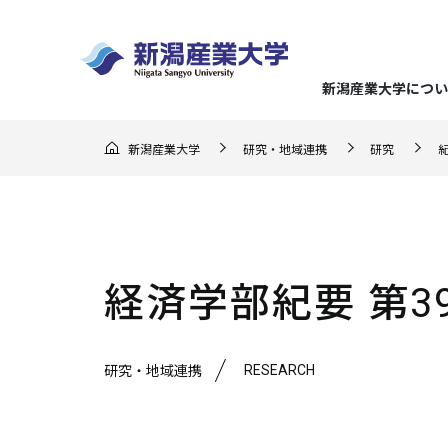
新潟産業大学につい
GO F
新潟産業大学
研究・地域連携
研究
大学概
経済学
地域実
キャリ
入試の
地域連
（在学
ー）
学長メ
経済分
地域理
就職デ
総合型
地域連
応援し
建学の
企業経
らのメ
入試情報
まちか
地域に
キャリ
推薦型
経済学部紀要 第3
3つの
企業会
教育課
地域交
クラブ
文化産
アドバ
一般選
ミッシ
地域連
就職・キャリア支援
RESEARCH
研究・地域連携
新潟産業大学について
研究・地域連携
学部・大学院
学びの特色
学生生活
マスコ
持続可
強化指
生涯学
資格取
大学入
学位論
スポー
基準
連携協
メディ