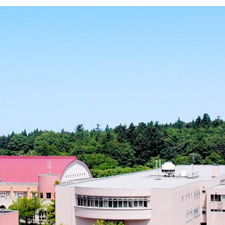
イン・オプション講座
メント）通学・通信
営学科のカリキュラム
紀要
成績について
開
携活動インタビュー
大学見学（個人の方・学校単
事予定
学籍異動
等）
業大学基金について
出張講義のご案内
業大学古本募金
奨学金
・経済的支援
・入学検定料・特待（学費
制度