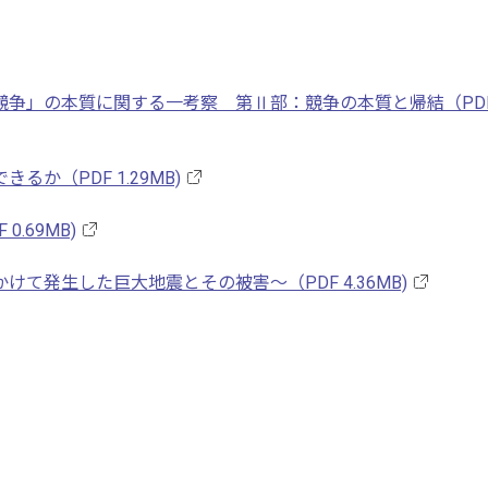
競争」の本質に関する一考察 第Ⅱ部：競争の本質と帰結（PD
か（PDF 1.29MB)
.69MB)
て発生した巨大地震とその被害～（PDF 4.36MB)