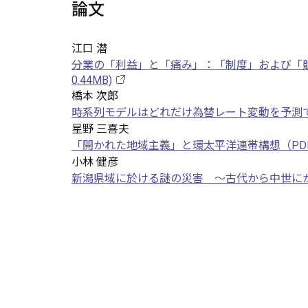
論文
江口 潜
分業の「利益」と「痛み」：「制度」および「
0.44MB)
橋本 次郎
時系列モデルはどれだけ為替レート変動を予測できる
星野 三喜夫
「開かれた地域主義」と環太平洋連帯構想（PDF 0
小林 健彦
新潟県域に於ける謎の災害 ～古代から中世にかけ