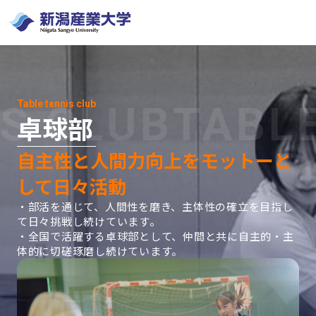
Table tennis club
 CLUB
TABLE 
卓球部
自主性と人間力向上をモットーと
して日々活動
・部活を通じて、人間性を磨き、主体性の確立を目指し
て日々挑戦し続けています。
・全国で活躍する卓球部として、仲間と共に自主的・主
体的に切磋琢磨し続けています。