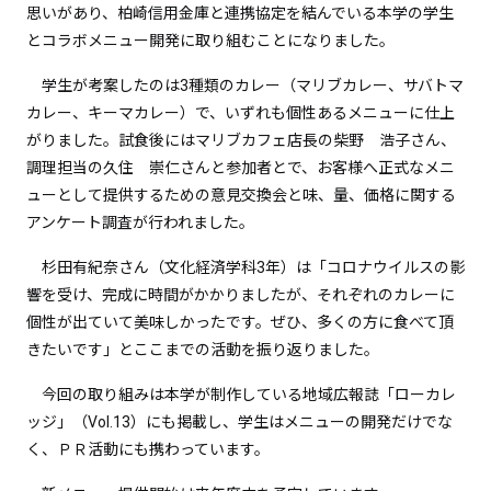
思いがあり、柏崎信用金庫と連携協定を結んでいる本学の学生
とコラボメニュー開発に取り組むことになりました。
学生が考案したのは3種類のカレー（マリブカレー、サバトマ
カレー、キーマカレー）で、いずれも個性あるメニューに仕上
がりました。試食後にはマリブカフェ店長の柴野 浩子さん、
調理担当の久住 崇仁さんと参加者とで、お客様へ正式なメニ
ューとして提供するための意見交換会と味、量、価格に関する
アンケート調査が行われました。
杉田有紀奈さん（文化経済学科3年）は「コロナウイルスの影
響を受け、完成に時間がかかりましたが、それぞれのカレーに
個性が出ていて美味しかったです。ぜひ、多くの方に食べて頂
きたいです」とここまでの活動を振り返りました。
今回の取り組みは本学が制作している地域広報誌「ローカレ
ッジ」（Vol.13）にも掲載し、学生はメニューの開発だけでな
く、ＰＲ活動にも携わっています。