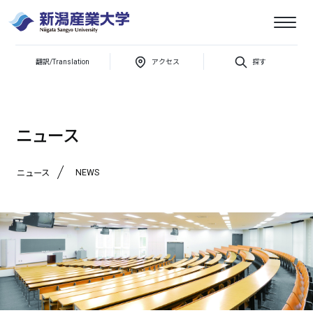
翻訳/Translation
アクセス
探す
新潟産業大学
「マリブカフェ新メニューの試食会」を行いました
ニュース
NEWS
ニュース