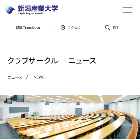
翻訳/Translation
アクセス
探す
新潟産業大学
【選手募集】新産大 陸上部スタート！
クラブサークル│ ニュース
NEWS
ニュース