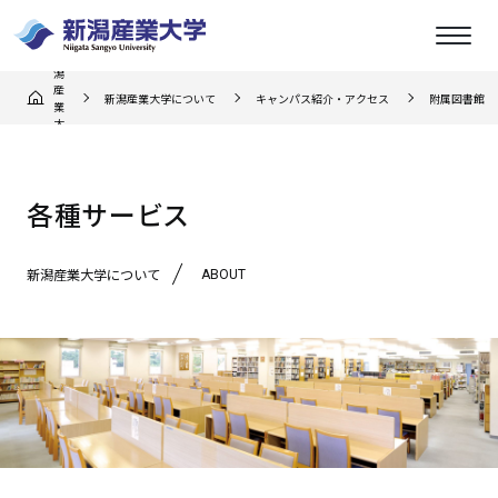
新
潟
産
新潟産業大学について
キャンパス紹介・アクセス
附属図書館
業
大
学
各種サービス
ABOUT
新潟産業大学について