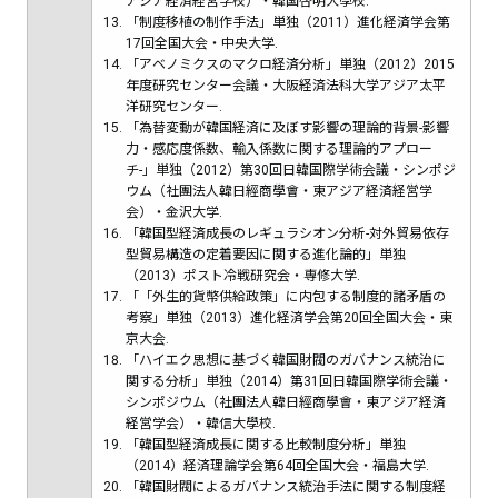
アジア経済経営学校）・韓国啓明大學校.
「制度移植の制作手法」単独（2011）進化経済学会第
17回全国大会・中央大学.
「アベノミクスのマクロ経済分析」単独（2012）2015
年度研究センター会議・大阪経済法科大学アジア太平
洋研究センター.
「為替変動が韓国経済に及ぼす影響の理論的背景-影響
力・感応度係数、輸入係数に関する理論的アプロー
チ-」単独（2012）第30回日韓国際学術会議・シンポジ
ウム（社團法人韓日經商學會・東アジア経済経営学
会）・金沢大学.
「韓国型経済成長のレギュラシオン分析-対外貿易依存
型貿易構造の定着要因に関する進化論的」単独
（2013）ポスト冷戦研究会・専修大学.
「「外生的貨幣供給政策」に内包する制度的諸矛盾の
考察」単独（2013）進化経済学会第20回全国大会・東
京大会.
「ハイエク思想に基づく韓国財閥のガバナンス統治に
関する分析」単独（2014）第31回日韓国際学術会議・
シンポジウム（社團法人韓日經商學會・東アジア経済
経営学会）・韓信大學校.
「韓国型経済成長に関する比較制度分析」単独
（2014）経済理論学会第64回全国大会・福島大学.
「韓国財閥によるガバナンス統治手法に関する制度経