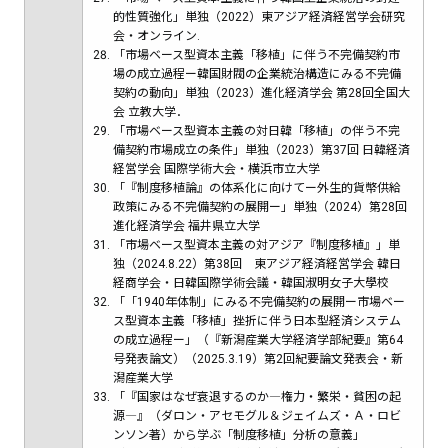
的性質強化」単独（2022）東アジア経済経営学会研究
会・オンライン.
「市場ベース型資本主義「移植」に伴う不完備契約市
場の成立過程ー韓国財閥の企業統治構造にみる不完備
契約の動向」単独（2023）進化経済学会 第28回全国大
会 立教大学．
「市場ベース型資本主義の対日韓「移植」の伴う不完
備契約市場成立の条件」単独（2023）第37回 日韓経済
経営学会 国際学術大会・横浜市立大学
「『制度移植論』の体系化に向けてー外生的貨幣供給
政策にみる不完備契約の展開ー」単独（2024）第28回
進化経済学会 福井県立大学
「市場ベース型資本主義の対アジア『制度移植』」単
独（2024.8.22）第38回 東アジア経済経営学会 韓日
経商学会・日韓国際学術会議・韓国淑明女子大學校
「「1940年体制」にみる不完備契約の展開ー市場ベー
ス型資本主義「移植」挫折に伴う日本型経済システム
の成立過程ー」（『新潟産業大学経済学部紀要』第64
号発表論文）（2025.3.19）第2回紀要論文発表会・新
潟産業大学
「『国家はなぜ衰退するのか―権力・繁栄・貧困の起
源―』（ダロン・アセモグル＆ジェイムズ・Ａ・ロビ
ンソン著）から学ぶ「制度移植」分析の意義」