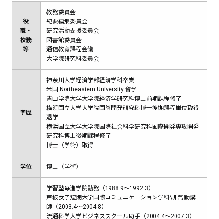
教務委員会
役
紀要編集委員会
職・
研究活動支援委員会
校務
図書館委員会
等
通信教育課程会議
大学院研究科委員会
神奈川大学経済学部経済学科卒業
米国 Northeastern University 留学
青山学院大学大学院経済学研究科博士前期課程修了
横浜国立大学大学院国際開発研究科博士後期課程単位取得
学歴
退学
横浜国立大学大学院国際社会科学研究科国際開発専攻開発
研究科博士後期課程修了
博士（学術）取得
学位
博士（学術）
学習塾毎進学院勤務（1988.9～1992.3）
戸板女子短期大学国際コミュニケーション学科\非常勤講
師（2003.4～2004.8）
流通科学大学ビジネススクール助手（2004.4～2007.3）