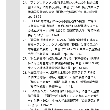
「アングロサクソン型市場主義システムの対社会主義
圏『移植』に関する分析」単著（2024）横浜国立大学
横浜国際社会科学会「国際社会科学研究」第28巻2号
pp．53-72．
「『1940年体制』にみる不完備契約の展開－市場ベー
ス型資本主義「移植」挫折に伴う日本型経済システム
の成立過程－」単著（2024）新潟産業大学「経済学紀
要」第64号 pp．11-41．
「韓国型「地域対立」にみる「制度的補完性」成立の
根拠－アングロサクソン型市場「移植」に伴う民主化
市場主義の展開－」単著（2024.2.28）中央大学企業研
究所「企業研究」第44号 pp．151-174．
「外生的貨幣供給政策に内包する「抗争交換」-制度移
植にみる外生的貨幣供給論の展開-」単著（2024.3.28）
東アジア経済経営学会誌 第16号 pp．51-60．
米国型市場ベース型資本主義の対東南アジア「移植」
に関する分析-「移植」進化ゲーム論の展開に基づく
「契約の不完備性」解明- 単著（2024）新潟産業大学
「経済学紀要」第65号 pp．11-44．
「 米国型システムの対日韓『制度移植』に基づく企業
論的展開 －「意図せざる結果」にみる契約の不完備性
－」単著（2024）中央大学企業研究所「企業研究」第
45号 pp．189-212．