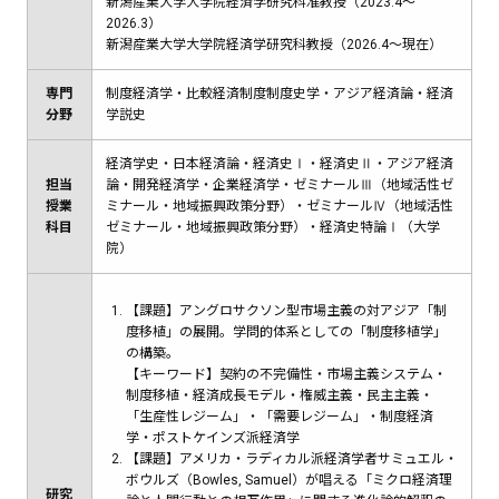
新潟産業大学大学院経済学研究科准教授（2023.4～
2026.3）
新潟産業大学大学院経済学研究科教授（2026.4～現在）
専門
制度経済学・比較経済制度制度史学・アジア経済論・経済
分野
学説史
経済学史・日本経済論・経済史Ⅰ・経済史Ⅱ・アジア経済
担当
論・開発経済学・企業経済学・ゼミナールⅢ（地域活性ゼ
授業
ミナール・地域振興政策分野）・ゼミナールⅣ（地域活性
科目
ゼミナール・地域振興政策分野）・経済史特論Ⅰ（大学
院）
【課題】アングロサクソン型市場主義の対アジア「制
度移植」の展開。学問的体系としての「制度移植学」
の構築。
【キーワード】契約の不完備性・市場主義システム・
制度移植・経済成長モデル・権威主義・民主主義・
「生産性レジーム」・「需要レジーム」・制度経済
学・ポストケインズ派経済学
【課題】アメリカ・ラディカル派経済学者サミュエル・
ボウルズ（Bowles, Samuel）が唱える「ミクロ経済理
研究