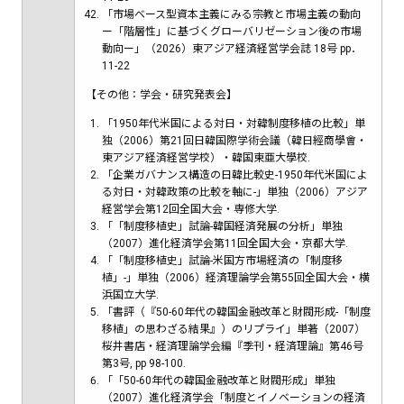
「市場ベース型資本主義にみる宗教と市場主義の動向
ー「階層性」に基づくグローバリゼーション後の市場
動向ー」（2026）東アジア経済経営学会誌 18号 pp．
11-22
【その他：学会・研究発表会】
「1950年代米国による対日・対韓制度移植の比較」単
独（2006）第21回日韓国際学術会議（韓日經商學會・
東アジア経済経営学校）・韓国東亜大學校.
「企業ガバナンス構造の日韓比較史-1950年代米国によ
る対日・対韓政策の比較を軸に-」単独（2006）アジア
経営学会第12回全国大会・専修大学.
「「制度移植史」試論-韓国経済発展の分析」単独
（2007）進化経済学会第11回全国大会・京都大学.
「「制度移植史」試論-米国方市場経済の「制度移
植」-」単独（2006）経済理論学会第55回全国大会・横
浜国立大学.
「書評（『50-60年代の韓国金融改革と財閥形成-「制度
移植」の思わざる結果』）のリプライ」単著（2007）
桜井書店・経済理論学会編『季刊・経済理論』第46号
第3号, pp 98-100.
「「50-60年代の韓国金融改革と財閥形成」単独
（2007）進化経済学会「制度とイノベーションの経済