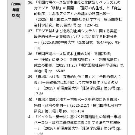
「米国市場ベース型資本主義と北欧型リベラリズムの
(2006
対アジア「移植」の展開─「選好の内生性」と「自生
年度
的秩序」にみるアジアと北欧諸国の制度比較─」
以降)
（2025）横浜国立大学国際社会科学学会「横浜国際社
会科学研究」第30巻第1号 pp．123-142.
「アジア型および北欧形企業システムに関する実証・
歴史的分析ー企業統治ガバナンスに関する比較分析
ー」(2025.8.30)中央大学「企業研究」第47号pp．93-
118
「米国市場ベース型資本主義の対中「制度移植」
─「移植」に基づく「制度補完性」・「制度階層性」
成立の根拠」(2025.11.25)「横浜国際社会科学研究」第
30巻1号 pp．65-82
「市場における「互恵的利他主義」と「合理的個人主
義」Iー宗教概念は如何にして市場を操作させるのか
ー」（2025）新潟産業大学「経済学紀要」第68号 pp．
17-36
「市場と宗教と権力ー市場ベース型経済にみる市場・
宗教・政府の動向ー」(2026.2.27)「横浜国際社会科学
研究」第30巻3号 pp．165-184
「ドイツ法・英米法に基づく制度階層性の解明ー市場
ベース型・政府主導型資本主義に対する法哲学的解釈
ー」（2026）新潟産業大学「経済学紀要」第69号 pp．
11-26