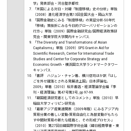
学」発表部会・河合塾京都校.
「米国による対日・対韓「制度移植」史の分析」単独
（2008）進化経済学会第13回全国大会・岡山大学.
「国際金融史にみる「制度移植」の実証分析-50年代
「移植」策挫折にみる今日的グローバリゼーションの
行方-」単独（2009）国際金融研究会/国際経済政策研
究会・関東学院大学関内キャンパス.
「The Diversity and Transformations of Asian
Capitalisms」単独（2009）SPS Grant-in Aid for
Scientific Research, Center for International Trade
Studies and Center for Corporate Strategy and
Economic Growth・横浜国立大学ランドマークタワー
キャンパス.
「書評 ハジュン・チャン著、横川信司ほか訳『はし
ごを外せ蹴落とされる発展途上国」日本評論社、
2009」単著（2010）桜井書店・経済理論学会編『季
刊・経済理論』第47号第3号, pp 97-99.
「韓国経済研究者としてのコメント」単独（2010）早
稲田大学フィリピン研究会.
「最新アジア産業連関表（2009年版）にみるアジア内
貿易分業の著しい変動-貿易自由化と為替変動がもたら
す中間財貿易の新たな経路と、その形成プロセス-」
（2010）第27回日韓国際学術会議（韓日經商學會・東