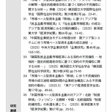
「市場ベース型資本主義の対ラテン・アメリカ『移植』
の解明 －歴史的経緯依存性に基づく契約の不完備性に
関する分析－」単著（2024）横浜国立大学国際社会科
学会「国際社会科学研究」第29巻第2号 pp．23-41．
「市場ベース型資本主義『移植』に基づくアジア型
『民主主義市場経済』と『社会主義市場経済』の成立-
アジア型 経済発展にみる対極的構図-」（2025）新潟産
業大学「経済学紀要」第66号 pp．13-42．
「中国型企業統治モデルの制度分析‐脱アジア型シス
テムに伴う市場ベース型資本主義の成立過程‐」
（2025）中央大学企業研究所「企業研究」第46号 pp．
165-190．
「韓国型民主主義市場経済にみる契約の不完備性 ― 地
域的・歴史的経路依存性に基づく契約の不完備性に関
する分析― 」（2025）横浜国立大学社会学会「横浜国
際社会科学研究」 第29巻(4号) pp.75-95
「市場ベース型資本主義の「移植」に伴う不完備契約
市場の成立過程-韓国財閥の企業統治構造にみる不完備
契約の動向-」（2025.3）「東アジア経済経営学会誌」
第17号 pp．49-60．
「米国市場ベース型資本主義の対アジア・北欧「制度
移植」-フィリピン・北朝鮮・中国・北欧諸国型「制度
的補完性」の系譜を通じて-」（2025）新潟産業大学
研究
「経済学紀要」第67号 pp．25-52．
業績