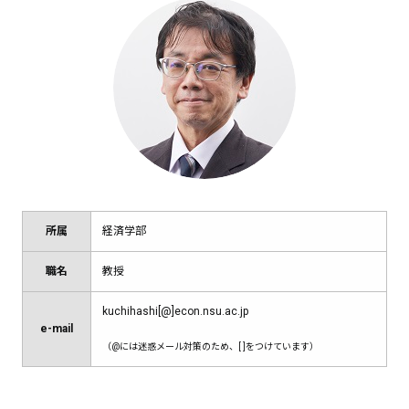
所属
経済学部
職名
教授
kuchihashi[@]econ.nsu.ac.jp
e-mail
（@には迷惑メール対策のため、[ ]をつけています）