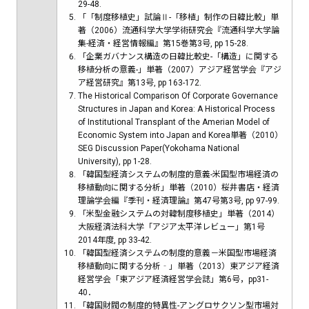
29-48.
「「制度移植史」試論Ⅱ-「移植」制作の日韓比較」単
著（2006）流通科学大学学術研究会『流通科学大学論
集-経済・経営情報編』第15巻第3号, pp 15-28.
「企業ガバナンス構造の日韓比較史-「構造」に関する
移植分析の意義-」単著（2007）アジア経営学会『アジ
ア経営研究』第13号, pp 163-172.
The Historical Comparison Of Corporate Governance
Structures in Japan and Korea: A Historical Process
of Institutional Transplant of the Amerian Model of
Economic System into Japan and Korea単著（2010）
SEG Discussion Paper(Yokohama National
University), pp 1-28.
「韓国型経済システムの制度的意義-米国型市場経済の
移植動向に関する分析」単著（2010）桜井書店・経済
理論学会編『季刊・経済理論』第47号第3号, pp 97-99.
「米型金融システムの対韓制度移植史」単著（2014）
大阪経済法科大学「アジア太平洋レビュー」第1号
2014年度, pp 33-42.
「韓国型経済システムの制度的意義－米国型市場経済
移植動向に関する分析‐」単著（2013）東アジア経済
経営学会「東アジア経済経営学会誌」第6号，pp31-
40．
「韓国財閥の制度的特異性-アングロサクソン型市場対