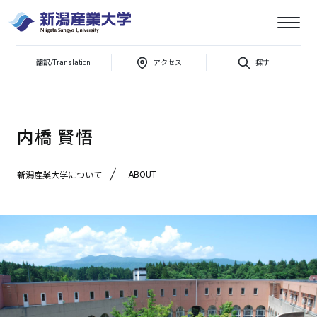
新潟産
翻訳/Translation
アクセス
探す
新潟産業大学について
専任教員紹介
内橋 賢悟
業大学
内橋 賢悟
ABOUT
新潟産業大学について