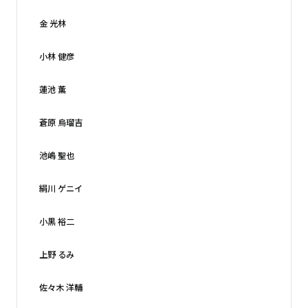
金 光林
小林 健彦
蓮池 薫
蒼原 烏瑠吉
池嶋 聖也
絹川 ゲニイ
小黒 裕二
上野 るみ
佐々木 洋輔