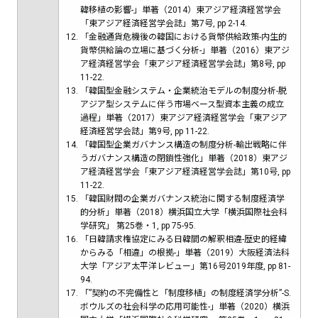
韓移植の影響-」単著（2014）東アジア経済経営学会
「東アジア経済経営学会誌」第7号, pp 2-14.
「金融通貨危機後の韓国における貨幣供給政策-内生的
貨幣供給論の立場に基づく分析-」単著（2016）東アジ
ア経済経営学会「東アジア経済経営学会誌」第8号, pp
11-22.
「韓国型金融システム・企業統治モデルの制度分析-脱
アジア型システムに伴う市場ベース型資本主義の成立
過程」単著（2017）東アジア経済経営学会「東アジア
経済経営学会誌」第9号, pp 11-22.
「韓国型企業ガバナンス構造の制度分析-輸出戦略に伴
うガバナンス構造の閉鎖性強化」単著（2018）東アジ
ア経済経営学会「東アジア経済経営学会誌」第10号, pp
11-22.
「韓国財閥の企業ガバナンス統治に関する制度経済学
的分析」単著（2018）横浜国立大学「横浜国際社会科
学研究」 第25巻・1, pp 75-95.
「日韓請求権協定にみる日韓間の解釈相違-歴史的経緯
からみる「相違」の根拠-」単著（2019）大阪経済法科
大学「アジア太平洋レビュー」第16号2019年度, pp 81-
94.
「”契約の不完備性と「制度移植」の制度経済学分析”-S.
ボウルズの社会科学の応用可能性-」単著（2020）横浜