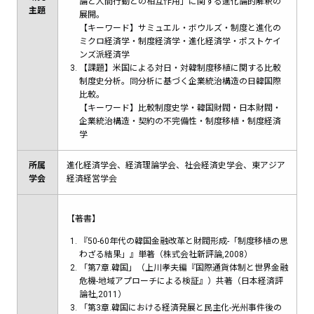
論と人間行動との相互作用」に関する進化論的解釈の
主題
展開。
【キーワード】サミュエル・ボウルズ・制度と進化の
ミクロ経済学・制度経済学・進化経済学・ポストケイ
ンズ派経済学
【課題】米国による対日・対韓制度移植に関する比較
制度史分析。同分析に基づく企業統治構造の日韓国際
比較。
【キーワード】比較制度史学・韓国財閥・日本財閥・
企業統治構造・契約の不完備性・制度移植・制度経済
学
所属
進化経済学会、経済理論学会、社会経済史学会、東アジア
学会
経済経営学会
【著書】
『50-60年代の韓国金融改革と財閥形成-「制度移植の思
わざる結果」』単著（株式会社新評論,2008）
「第7章.韓国」（上川孝夫編『国際通貨体制と世界金融
危機-地域アプローチによる検証』）共著（日本経済評
論社,2011）
「第3章.韓国における経済発展と民主化-光州事件後の