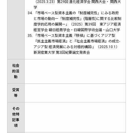
（2025.3.23）第29回 進化経済学会 関西大会・ 関西大
学
「市場ベース型資本主義の「制度補完性」にみる政府
と市場の動向ー「制度補完性」(階層性)に関する比較制
度学的応用の展開ー」（2025）第39回 東アジア経済
経営学会 韓日経商学会・日韓国際学術会議・山口大学
「市場ベース型資本主義『移植』に基づくアジア型
『民主主義市場経済』と『社会主義市場経済』の成立-
アジア型 経済発展にみる対極的構図-」（2025.10.1）
新潟産業大学 第3回紀要論文発表会
社会
的活
動
受賞
等
その
他特
記事
項