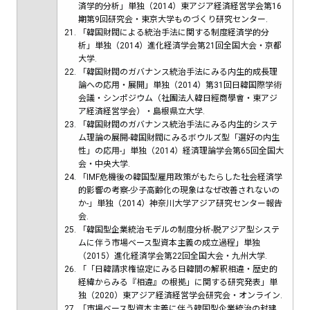
済学的分析」単独（2014）東アジア経済経営学会第16
期第9回研究会・東京大学ものづくり研究センター.
「韓国財閥による統治手法に関する制度経済学的分
析」単独（2014）進化経済学会第21回全国大会・京都
大学.
「韓国財閥のガバナンス統治手法にみる内生的成長理
論への応用・展開」単独（2014）第31回日韓国際学術
会議・シンポジウム（社團法人韓日經商學會・東アジ
ア経済経営学会）・島根県立大学.
「韓国財閥のガバナンス統治手法にみる内生的システ
ム理論の展開-韓国財閥にみるボウルズ型「選好の内生
性」の応用-」単独（2014）経済理論学会第65回全国大
会・中央大学.
「IMF危機後の韓国型雇用政策がもたらした社会経済学
的影響の考察-少子高齢化の現象はなぜ改善されないの
か-」単独（2014）神奈川大学アジア研究センター報告
会.
「韓国型企業統治モデルの制度分析-脱アジア型システ
ムに伴う市場ベース型資本主義の成立過程」単独
（2015）進化経済学会第22回全国大会・九州大学.
「「日韓請求権協定にみる日韓間の解釈相違・歴史的
経緯からみる『相違』の根拠」に関する研究発表」単
独（2020）東アジア経済経営学会研究会・オンライン.
「市場ベース型資本主義に伴う韓国型企業統治の封建