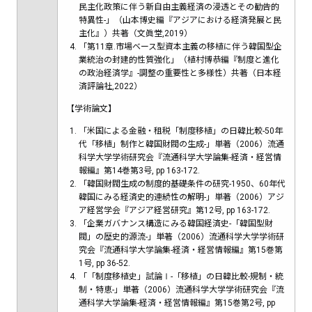
民主化政策に伴う新自由主義経済の浸透とその勧告的
特異性-」（山本博史編『アジアにおける経済発展と民
主化』）共著（文眞堂,2019）
「第11章.市場ベース型資本主義の移植に伴う韓国型企
業統治の封建的性質強化」（植村博恭編『制度と進化
の政治経済学』-調整の重要性と多様性）共著（日本経
済評論社,2022）
【学術論文】
「米国による金融・租税「制度移植」の日韓比較-50年
代「移植」制作と韓国財閥の生成-」単著（2006）流通
科学大学学術研究会『流通科学大学論集-経済・経営情
報編』第14巻第3号, pp 163-172.
「韓国財閥生成の制度的基礎条件の研究-1950、60年代
韓国にみる経済史的連続性の解明-」単著（2006）アジ
ア経営学会『アジア経営研究』第12号, pp 163-172.
「企業ガバナンス構造にみる韓国経済史-「韓国型財
閥」の歴史的源流-」単著（2006）流通科学大学学術研
究会『流通科学大学論集-経済・経営情報編』第15巻第
1号, pp 36-52.
「「制度移植史」試論Ⅰ-「移植」の日韓比較-規制・統
制・特恵-」単著（2006）流通科学大学学術研究会『流
通科学大学論集-経済・経営情報編』第15巻第2号, pp