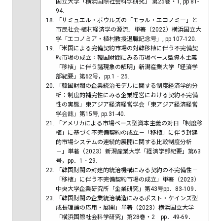
国立大学「横浜国際社会科学研究」 第25巻・1, pp 81-
94.
「サミュエル・ボウルズの「モラル・エコノミー」と
市民社会-植村経済学の源流」単著（2022）横浜国立大
学「エコノミア・植村教授退職記念号」, pp 107-120.
「米国による完備契約市場の対韓移植に伴う不完備契
約市場の成立：韓国財閥にみる市場ベース型資本主義
「移植」に伴う諸現象の解明」新潟産業大学「経済学
部紀要」第62号，pp.1‐25.
「韓国財閥の企業統治モデルに関する制度経済学的分
析：制度的補完性にみる企業経営における契約不完備
性の実態」東アジア経済経営学会「東アジア経済経営
学会誌」第15号, pp.31-40.
「アメリカによる市場ベース型資本主義の対日「制度移
植」に基づく不完備契約の成立－「移植」に伴う封建
的市場システムの連続的展開に関する比較制度分析
－」単著（2023）新潟産業大学「経済学部紀要」第63
号，pp．1‐29.
「韓国財閥の封建的統治機構にみる契約の不完備性－
「移植」に伴う不完備契約市場の成立」単著（2023）
中央大学企業研究所「企業研究」第43号pp．83-109．
「韓国財閥の企業統治構造にみるポスト・ケインズ型
成長理論の応用・展開」単著（2023）横浜国立大学
「横浜国際社会科学研究」第28巻・2 pp．49-69．