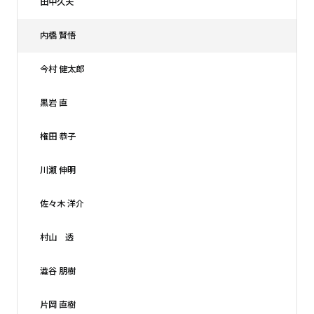
田中久夫
内橋 賢悟
今村 健太郎
黒岩 直
権田 恭子
川瀨 伸明
佐々木 洋介
村山 透
澁谷 朋樹
片岡 直樹