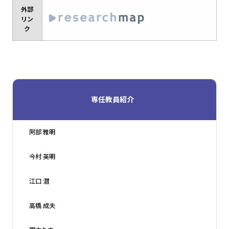
外部
リン
ク
専任教員紹介
阿部 雅明
今村 英明
江口 潜
高橋 成夫