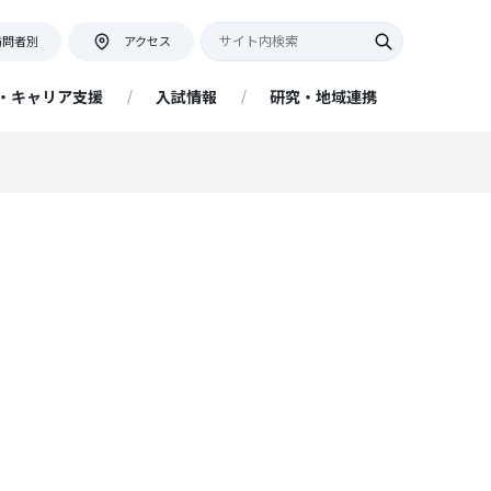
訪問者別
アクセス
・キャリア支援
入試情報
研究・地域連携
キャンパス紹介・アクセス
教員座談会
証明書等の発行について
ネット出願について
アクセス情報
証明書申込フォーム
提出書類
ー
地域連携活動インタビュー
リア
キャンパスマップ・学内施設
ネットの大学 managara（経済
アドミッションポリシー
附属図書館
学部 経済経営学科 通信教育課
程）
プ