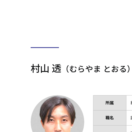
村山 透
（むらやま とおる
所属
職名