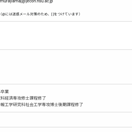
tmurayama[@]econ.nsu.ac.jp
（@には迷惑メール対策のため、[ ]をつけています）
科卒業
究科経済専攻修士課程修了
情報工学研究科社会工学専攻博士後期課程修了