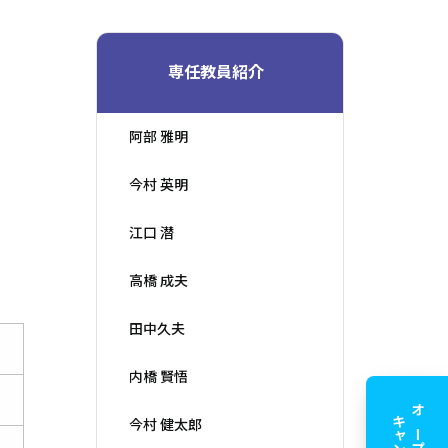
専任教員紹介
阿部 雅明
今村 英明
江口 潜
高橋 成夫
田中久夫
内橋 賢悟
キャンパス
オープン
今村 健太郎