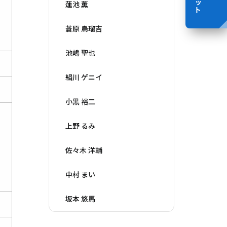
蓮池 薫
蒼原 烏瑠吉
池嶋 聖也
絹川 ゲニイ
小黒 裕二
上野 るみ
佐々木 洋輔
中村 まい
坂本 悠馬