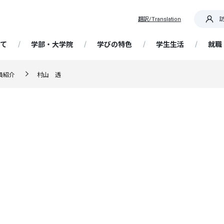
翻訳/Translation
て
学部・大学院
学びの特色
学生生活
就職
OR IT! 道を切り拓く産大生
員紹介
村山 透
要
部 経済経営学科
践教育プログラム
ア支援
概要・日程
携センター
専任教員紹介
大学院 経済学研究科
基礎ゼミナール
学生支援
在学生向け情報
帰国生入学試験
国際センター / 海外留学
生・卒業生インタビュ
ッセージ
析・未来予測コース
資格取得支援講座
留学生の受け入れ
大学契約アパート・民間アパ
解ゼミナール
ータ
選抜
携・交流
大学の特色
博物館学芸員課程
成長実感プログラム
留学生入学試験
ト
ています！ 教員・職員か
精神・教育理念
営・情報戦略コース
Webキャリア支援（NSUキャ
ッセージ
ど研究室
ナビ）
学ぶ、フィールドワーク
ア支援スケジュール
選抜
歴史・沿革
教員免許状の取得
AI活用人材育成プログラム
社会人入学試験
研究
授業・履修
ポリシー（経済学部・通信
計・金融制度コース
程・大学院）
流・国際交流事業
就職情報サイトリンク集
・サークル
業・国際理解コース
学術研究
履修登録
ンスト・プログラム
抜
大学の取り組み
科目等履修生
編入学・転入学試験
ョン・目的、校章・ロゴ、
携事業
ットキャラクター、校歌
能な地域づくりコース
附属柏崎研究所
定部
授業について
企業採用担当者様へ
自己点検・大学認証評価
習事業
得支援
学共通テスト利用選抜
Webシラバス
大学院入学試験
文に係る評価に当たっての
ツ・健康経営コース
ディスカッションペーパー
試験について
FD（ファカルティ ディベロッ
定一覧
ア授業受講制度