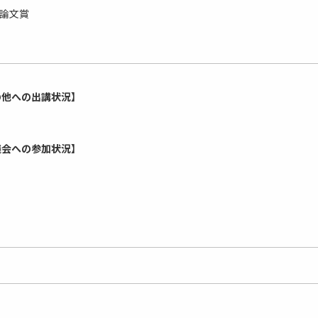
会論文賞
の他への出講状況】
議会への参加状況】