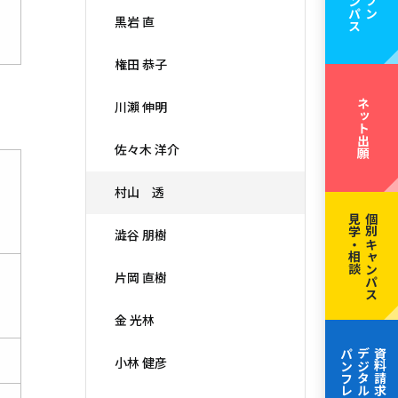
黒岩 直
権田 恭子
ネット出願
川瀨 伸明
佐々木 洋介
村山 透
見学・相談
個別キャンパス
澁谷 朋樹
片岡 直樹
金 光林
パンフレット
デジタル
資料請求
小林 健彦