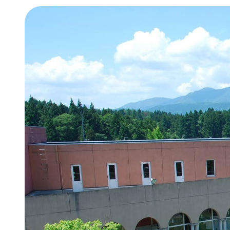
オンラ
経済経
情報公
地域連
年間行
新潟産
新潟産
学費・
奨学金
学納金
減免）