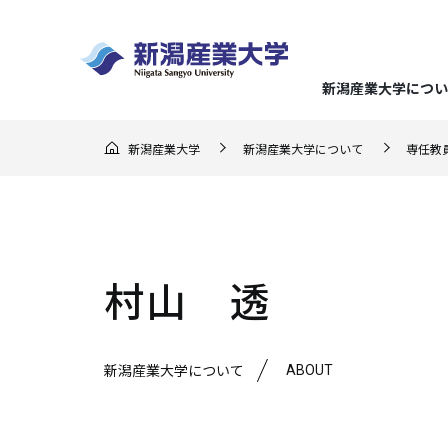
新潟産業大学につい
GO F
新潟産業大学
新潟産業大学について
専任教
大学概
経済学
地域実
キャリ
入試の
地域連
（在学
ー）
学長メ
経済分
地域理
就職デ
総合型
地域連
応援し
建学の
企業経
らのメ
入試情報
まちか
地域に
キャリ
推薦型
村山 透
3つの
企業会
教育課
地域交
クラブ
文化産
アドバ
一般選
ミッシ
地域連
就職・キャリア支援
ABOUT
新潟産業大学について
新潟産業大学について
研究・地域連携
学部・大学院
学びの特色
学生生活
マスコ
持続可
強化指
生涯学
資格取
大学入
学位論
スポー
基準
連携協
メディ