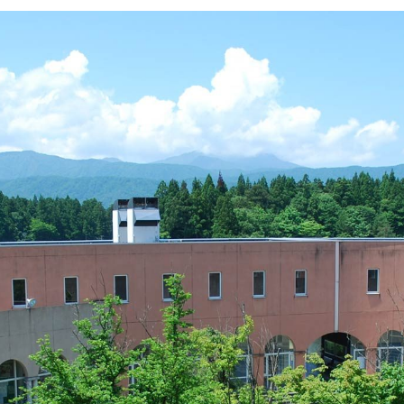
イン・オプション講座
メント）通学・通信
営学科のカリキュラム
紀要
成績について
開
携活動インタビュー
大学見学（個人の方・学校単
事予定
学籍異動
等）
業大学基金について
出張講義のご案内
業大学古本募金
奨学金
・経済的支援
・入学検定料・特待（学費
制度