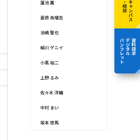
見学・相談
個別キャンパス
蓮池 薫
蒼原 烏瑠吉
池嶋 聖也
パンフレット
デジタル
資料請求
絹川 ゲニイ
小黒 裕二
上野 るみ
佐々木 洋輔
中村 まい
坂本 悠馬