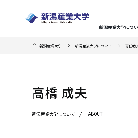
新潟産業大学につい
GO F
新潟産業大学
新潟産業大学について
専任教
大学概
経済学
地域実
キャリ
入試の
地域連
（在学
ー）
学長メ
経済分
地域理
就職デ
総合型
地域連
応援し
建学の
企業経
らのメ
入試情報
まちか
地域に
キャリ
推薦型
高橋 成夫
3つの
企業会
教育課
地域交
クラブ
文化産
アドバ
一般選
ミッシ
地域連
就職・キャリア支援
ABOUT
新潟産業大学について
新潟産業大学について
研究・地域連携
学部・大学院
学びの特色
学生生活
マスコ
持続可
強化指
生涯学
資格取
大学入
学位論
スポー
基準
連携協
メディ