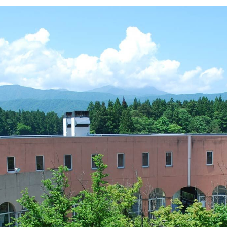
イン・オプション講座
メント）通学・通信
営学科のカリキュラム
紀要
成績について
開
携活動インタビュー
大学見学（個人の方・学校単
事予定
学籍異動
等）
業大学基金について
出張講義のご案内
業大学古本募金
奨学金
・経済的支援
・入学検定料・特待（学費
制度