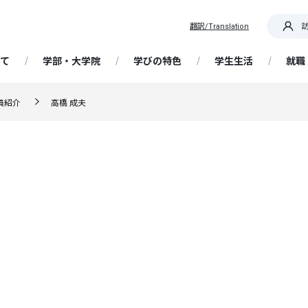
翻訳/Translation
て
学部・大学院
学びの特色
学生生活
就職
OR IT! 道を切り拓く産大生
員紹介
高橋 成夫
要
部 経済経営学科
践教育プログラム
ア支援
概要・日程
携センター
専任教員紹介
大学院 経済学研究科
基礎ゼミナール
学生支援
在学生向け情報
帰国生入学試験
国際センター / 海外留学
生・卒業生インタビュ
ッセージ
析・未来予測コース
資格取得支援講座
留学生の受け入れ
大学契約アパート・民間アパ
解ゼミナール
ータ
選抜
携・交流
大学の特色
博物館学芸員課程
成長実感プログラム
留学生入学試験
ト
ています！ 教員・職員か
精神・教育理念
営・情報戦略コース
Webキャリア支援（NSUキャ
ッセージ
ど研究室
ナビ）
学ぶ、フィールドワーク
ア支援スケジュール
選抜
歴史・沿革
教員免許状の取得
AI活用人材育成プログラム
社会人入学試験
研究
授業・履修
ポリシー（経済学部・通信
計・金融制度コース
程・大学院）
流・国際交流事業
就職情報サイトリンク集
・サークル
業・国際理解コース
学術研究
履修登録
ンスト・プログラム
抜
大学の取り組み
科目等履修生
編入学・転入学試験
ョン・目的、校章・ロゴ、
携事業
ットキャラクター、校歌
能な地域づくりコース
附属柏崎研究所
定部
授業について
企業採用担当者様へ
自己点検・大学認証評価
習事業
得支援
学共通テスト利用選抜
Webシラバス
大学院入学試験
文に係る評価に当たっての
ツ・健康経営コース
ディスカッションペーパー
試験について
FD（ファカルティ ディベロッ
定一覧
ア授業受講制度