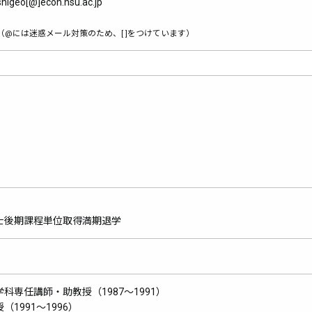
shigeo[@]econ.nsu.ac.jp
（@には迷惑メール対策のため、[ ]をつけています）
士後期課程単位取得満期退学
専任講師・助教授（1987～1991）
1991～1996）