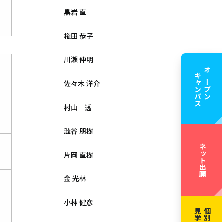
黒岩 直
権田 恭子
川瀨 伸明
キャンパス
オープン
佐々木 洋介
村山 透
澁谷 朋樹
ネット出願
片岡 直樹
金 光林
小林 健彦