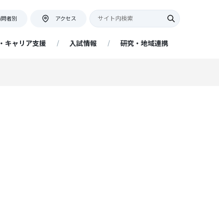
訪問者別
アクセス
・キャリア支援
入試情報
研究・地域連携
キャンパス紹介・アクセス
教員座談会
証明書等の発行について
ネット出願について
アクセス情報
証明書申込フォーム
提出書類
ー
地域連携活動インタビュー
リア
キャンパスマップ・学内施設
ネットの大学 managara（経済
アドミッションポリシー
附属図書館
学部 経済経営学科 通信教育課
程）
プ