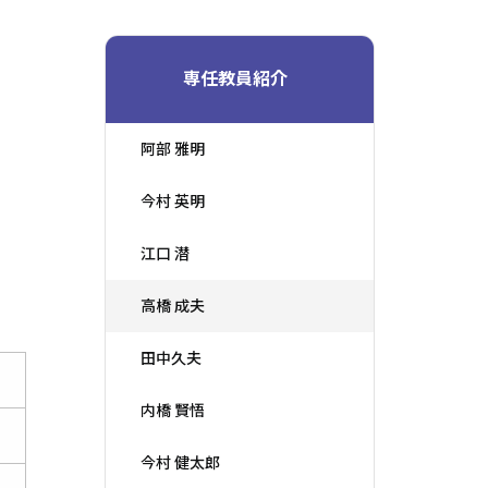
専任教員紹介
阿部 雅明
今村 英明
江口 潜
高橋 成夫
田中久夫
内橋 賢悟
今村 健太郎