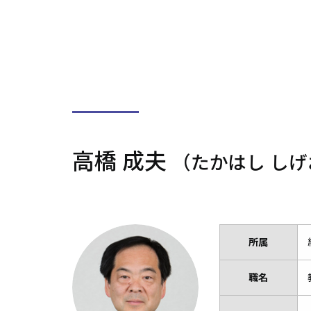
高橋 成夫
（たかはし しげ
所属
職名