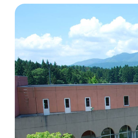
オンラ
経済経
情報公
地域連
年間行
新潟産
新潟産
学費・
奨学金
学納金
減免）