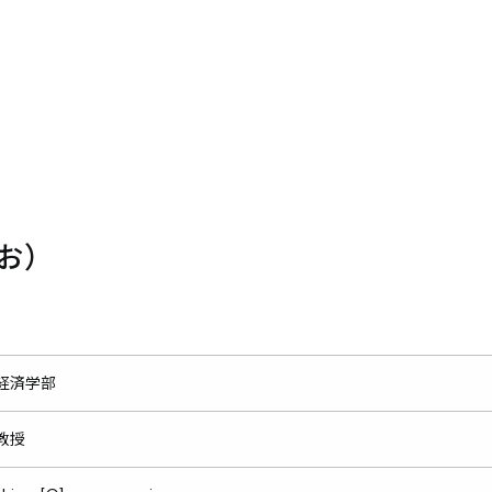
お）
経済学部
教授