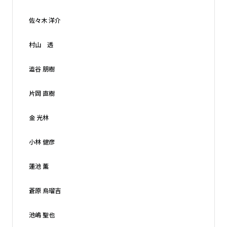
佐々木 洋介
村山 透
澁谷 朋樹
片岡 直樹
金 光林
小林 健彦
蓮池 薫
蒼原 烏瑠吉
池嶋 聖也