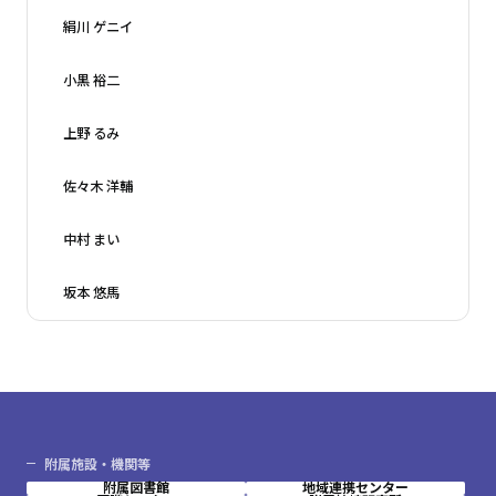
絹川 ゲニイ
小黒 裕二
上野 るみ
佐々木 洋輔
中村 まい
坂本 悠馬
附属施設・機関等
附属図書館
地域連携センター