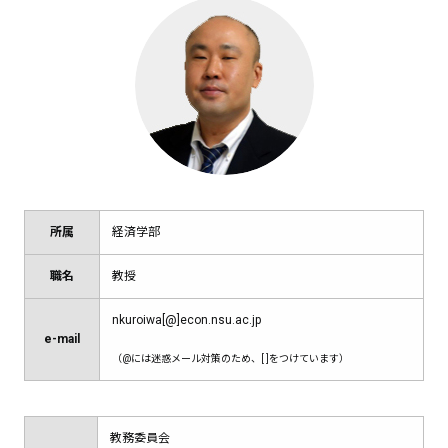
所属
経済学部
職名
教授
nkuroiwa[@]econ.nsu.ac.jp
e-mail
（@には迷惑メール対策のため、[ ]をつけています）
教務委員会