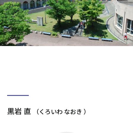
黒岩 直
（くろいわ なおき ）