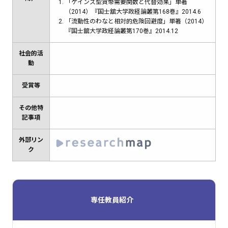
「ケインズ型貨幣需要関数と代替効果」単著
（2014）『国士舘大学政経論叢第168巻』2014.6
「流動性のわなと相対的危険回避度」単著（2014）
『国士舘大学政経論叢第170巻』2014.12
社会的活
動
受賞等
その他特
記事項
外部リン
ク
専任教員紹介