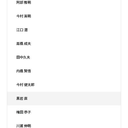
阿部 雅明
今村 英明
江口 潜
高橋 成夫
田中久夫
内橋 賢悟
今村 健太郎
黒岩 直
権田 恭子
川瀨 伸明