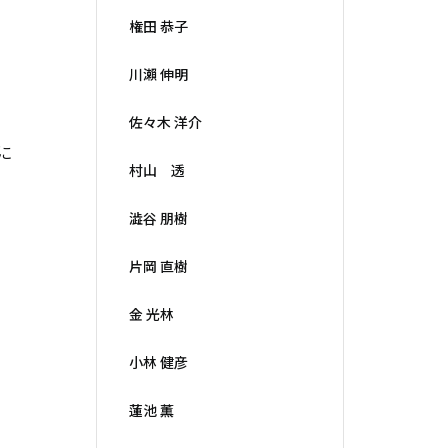
権田 恭子
川瀨 伸明
佐々木 洋介
に
村山 透
澁谷 朋樹
片岡 直樹
金 光林
小林 健彦
蓮池 薫