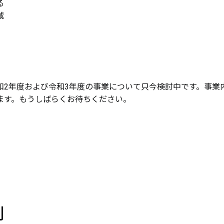
る
減
和2年度および令和3年度の事業について只今検討中です。事業
ます。もうしばらくお待ちください。
則