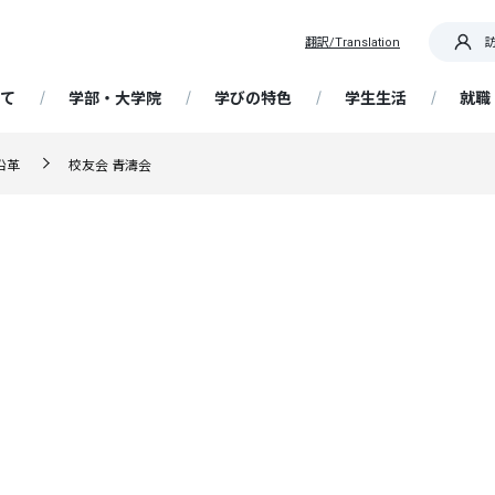
翻訳/Translation
て
学部・大学院
学びの特色
学生生活
就職
OR IT! 道を切り拓く産大生
沿革
校友会 青濤会
要
部 経済経営学科
践教育プログラム
ア支援
概要・日程
携センター
専任教員紹介
大学院 経済学研究科
基礎ゼミナール
学生支援
在学生向け情報
帰国生入学試験
国際センター / 海外留学
生・卒業生インタビュ
ッセージ
析・未来予測コース
資格取得支援講座
留学生の受け入れ
大学契約アパート・民間アパ
解ゼミナール
ータ
選抜
携・交流
大学の特色
博物館学芸員課程
成長実感プログラム
留学生入学試験
ト
ています！ 教員・職員か
精神・教育理念
営・情報戦略コース
Webキャリア支援（NSUキャ
ッセージ
ど研究室
ナビ）
学ぶ、フィールドワーク
ア支援スケジュール
選抜
歴史・沿革
教員免許状の取得
AI活用人材育成プログラム
社会人入学試験
研究
授業・履修
ポリシー（経済学部・通信
計・金融制度コース
程・大学院）
流・国際交流事業
就職情報サイトリンク集
・サークル
業・国際理解コース
学術研究
履修登録
ンスト・プログラム
抜
大学の取り組み
科目等履修生
編入学・転入学試験
ョン・目的、校章・ロゴ、
携事業
ットキャラクター、校歌
能な地域づくりコース
附属柏崎研究所
定部
授業について
企業採用担当者様へ
自己点検・大学認証評価
習事業
得支援
学共通テスト利用選抜
Webシラバス
大学院入学試験
文に係る評価に当たっての
ツ・健康経営コース
ディスカッションペーパー
試験について
FD（ファカルティ ディベロッ
定一覧
ア授業受講制度