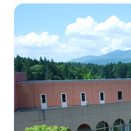
オンラ
経済経
情報公
地域連
年間行
新潟産
新潟産
学費・
奨学金
学納金
減免）