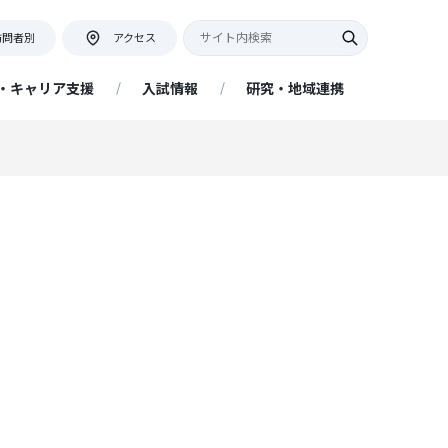
訪問者別
アクセス
・キャリア支援
入試情報
研究・地域連携
キャンパス紹介・アクセス
教員座談会
証明書等の発行について
ネット出願について
アクセス情報
証明書申込フォーム
提出書類
ー
地域連携活動インタビュー
リア
キャンパスマップ・学内施設
ネットの大学 managara（経済
アドミッションポリシー
附属図書館
学部 経済経営学科 通信教育課
程）
プ