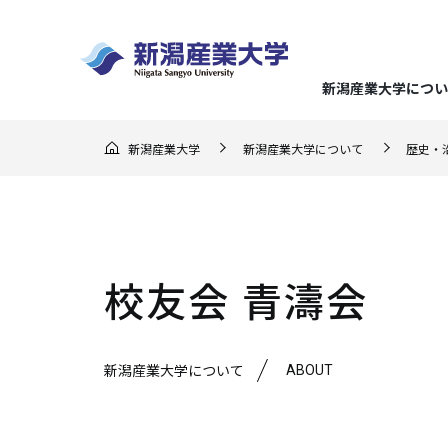
新潟産業大学につい
GO F
新潟産業大学
新潟産業大学について
歴史・
大学概
経済学
地域実
キャリ
入試の
地域連
（在学
ー）
学長メ
経済分
地域理
就職デ
総合型
地域連
応援し
建学の
企業経
らのメ
入試情報
まちか
地域に
キャリ
推薦型
校友会 青濤会
3つの
企業会
教育課
地域交
クラブ
文化産
アドバ
一般選
ミッシ
地域連
就職・キャリア支援
ABOUT
新潟産業大学について
新潟産業大学について
研究・地域連携
学部・大学院
学びの特色
学生生活
マスコ
持続可
強化指
生涯学
資格取
大学入
学位論
スポー
基準
連携協
メディ