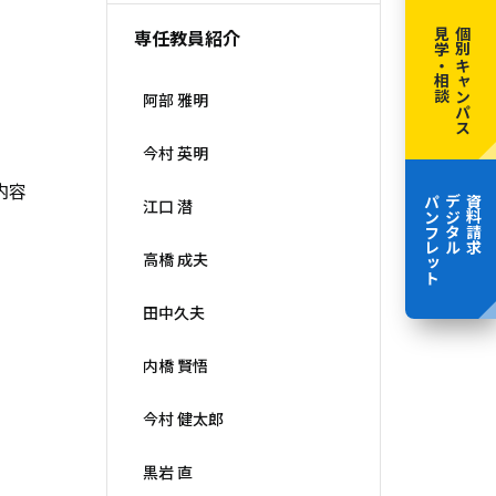
見学・相談
個別キャンパス
専任教員紹介
阿部 雅明
今村 英明
内容
パンフレット
デジタル
資料請求
江口 潜
高橋 成夫
田中久夫
内橋 賢悟
今村 健太郎
黒岩 直