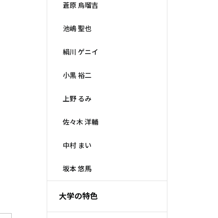
蒼原 烏瑠吉
池嶋 聖也
絹川 ゲニイ
小黒 裕二
上野 るみ
佐々木 洋輔
中村 まい
坂本 悠馬
大学の特色