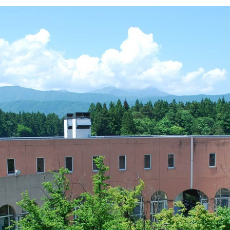
イン・オプション講座
メント）通学・通信
営学科のカリキュラム
紀要
成績について
開
携活動インタビュー
大学見学（個人の方・学校単
事予定
学籍異動
等）
業大学基金について
出張講義のご案内
業大学古本募金
奨学金
・経済的支援
・入学検定料・特待（学費
制度