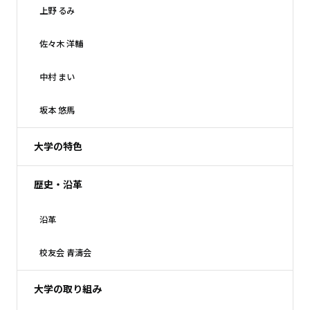
上野 るみ
佐々木 洋輔
中村 まい
坂本 悠馬
大学の特色
歴史・沿革
沿革
校友会 青濤会
大学の取り組み