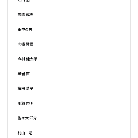
高橋 成夫
田中久夫
内橋 賢悟
今村 健太郎
黒岩 直
権田 恭子
川瀨 伸明
佐々木 洋介
村山 透