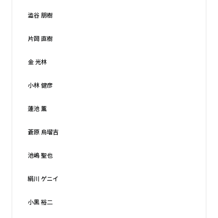
澁谷 朋樹
片岡 直樹
金 光林
小林 健彦
蓮池 薫
蒼原 烏瑠吉
池嶋 聖也
絹川 ゲニイ
小黒 裕二