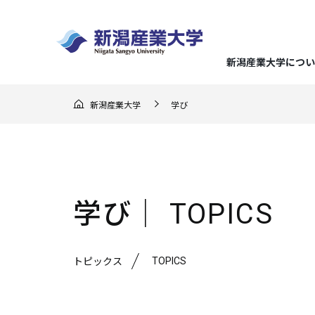
新潟産業大学につい
GO F
新潟産業大学
学び
大学概
経済学
地域実
キャリ
入試の
地域連
（在学
ー）
学長メ
経済分
地域理
就職デ
総合型
地域連
応援し
建学の
企業経
らのメ
入試情報
まちか
地域に
キャリ
推薦型
学び│ TOPICS
3つの
企業会
教育課
地域交
クラブ
文化産
アドバ
一般選
ミッシ
地域連
就職・キャリア支援
TOPICS
新潟産業大学について
研究・地域連携
学部・大学院
学びの特色
学生生活
トピックス
マスコ
持続可
強化指
生涯学
資格取
大学入
学位論
スポー
基準
連携協
メディ