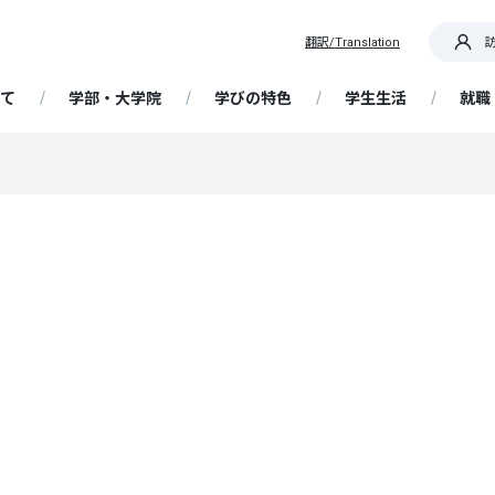
翻訳/Translation
て
学部・大学院
学びの特色
学生生活
就職
OR IT! 道を切り拓く産大生
要
部 経済経営学科
践教育プログラム
ア支援
概要・日程
携センター
専任教員紹介
大学院 経済学研究科
基礎ゼミナール
学生支援
在学生向け情報
帰国生入学試験
国際センター / 海外留学
生・卒業生インタビュ
ッセージ
析・未来予測コース
資格取得支援講座
留学生の受け入れ
大学契約アパート・民間アパ
解ゼミナール
ータ
選抜
携・交流
大学の特色
博物館学芸員課程
成長実感プログラム
留学生入学試験
ト
ています！ 教員・職員か
精神・教育理念
営・情報戦略コース
Webキャリア支援（NSUキャ
ッセージ
ど研究室
ナビ）
学ぶ、フィールドワーク
ア支援スケジュール
選抜
歴史・沿革
教員免許状の取得
AI活用人材育成プログラム
社会人入学試験
研究
授業・履修
ポリシー（経済学部・通信
計・金融制度コース
程・大学院）
流・国際交流事業
就職情報サイトリンク集
・サークル
業・国際理解コース
学術研究
履修登録
ンスト・プログラム
抜
大学の取り組み
科目等履修生
編入学・転入学試験
ョン・目的、校章・ロゴ、
携事業
ットキャラクター、校歌
能な地域づくりコース
附属柏崎研究所
定部
授業について
企業採用担当者様へ
自己点検・大学認証評価
習事業
得支援
学共通テスト利用選抜
Webシラバス
大学院入学試験
文に係る評価に当たっての
ツ・健康経営コース
ディスカッションペーパー
試験について
FD（ファカルティ ディベロッ
定一覧
ア授業受講制度