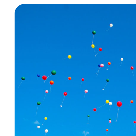
オンラ
経済経
情報公
地域連
年間行
新潟産
新潟産
学費・
奨学金
学納金
減免）