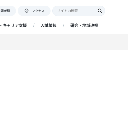
訪問者別
アクセス
・キャリア支援
入試情報
研究・地域連携
キャンパス紹介・アクセス
教員座談会
証明書等の発行について
ネット出願について
アクセス情報
証明書申込フォーム
提出書類
ー
地域連携活動インタビュー
リア
キャンパスマップ・学内施設
ネットの大学 managara（経済
アドミッションポリシー
附属図書館
学部 経済経営学科 通信教育課
程）
プ