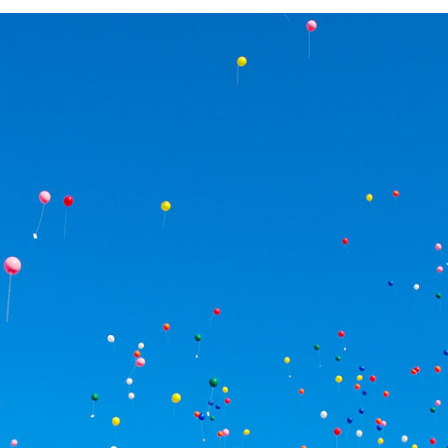
イン・オプション講座
メント）通学・通信
営学科のカリキュラム
紀要
成績について
開
携活動インタビュー
大学見学（個人の方・学校単
事予定
学籍異動
等）
業大学基金について
出張講義のご案内
業大学古本募金
奨学金
・経済的支援
・入学検定料・特待（学費
制度