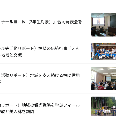
ミナールⅢ／Ⅳ（2年生対象）」合同発表会を
ール等活動リポート）柏崎の伝統行事「えん
し地域と交流
ミ活動リポート）地域を支え続ける柏崎信用
ぶ
動リポート）地域の観光戦略を学ぶフィール
津峡と美人林を訪問